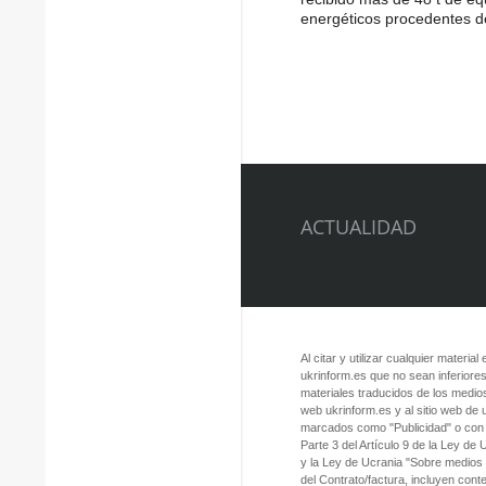
energéticos procedentes d
ACTUALIDAD
Al citar y utilizar cualquier material
ukrinform.es que no sean inferiores
materiales traducidos de los medios
web ukrinform.es y al sitio web de
marcados como "Publicidad" o con a
Parte 3 del Artículo 9 de la Ley de
y la Ley de Ucrania "Sobre medios
del Contrato/factura, incluyen con