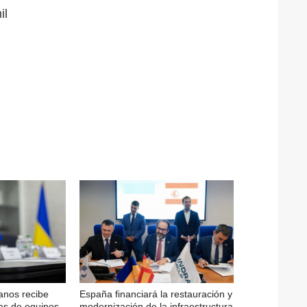
il
ianos recibe
España financiará la restauración y
as de equipos
modernización de la infraestructura