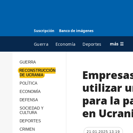
Suscripción
Banco de imágenes
más ☰
Guerra
Economía
Deportes
GUERRA
Empresas
RECONSTRUCCIÓN
TODAS LAS
A
DE UCRANIA
CATEGORÍAS
s
utilizar 
POLÍTICA
Guerra
c
ECONOMÍA
para la p
Reconstrucción de
DEFENSA
c
Ucrania
s
en Ucran
SOCIEDAD Y
CULTURA
Política
s
DEPORTES
Economía
P
CRIMEN
21.01.2025 13:19