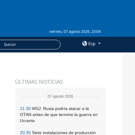
viernes, 07 agosto 2026, 23:04
Esp
×
SERVICIOS
ÚLTIMAS NOTICIAS
Suscripción
Banco de imágenes
07 agosto 2026
21:30
WSJ: Rusia podría atacar a la
OTAN antes de que termine la guerra en
Ucrania
20:35
Siete instalaciones de producción