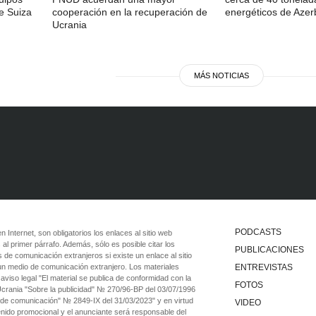
e Suiza
cooperación en la recuperación de
energéticos de Azer
Ucrania
MÁS NOTICIAS
PODCASTS
 en Internet, son obligatorios los enlaces al sitio web
 al primer párrafo. Además, sólo es posible citar los
PUBLICACIONES
 de comunicación extranjeros si existe un enlace al sitio
 un medio de comunicación extranjero. Los materiales
ENTREVISTAS
viso legal "El material se publica de conformidad con la
FOTOS
 Ucrania "Sobre la publicidad" № 270/96-ВР del 03/07/1996
 de comunicación" № 2849-IX del 31/03/2023" y en virtud
VIDEO
tenido promocional y el anunciante será responsable del