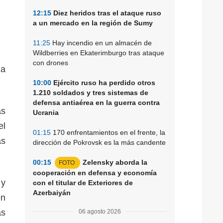
12:15
Diez heridos tras el ataque ruso
a un mercado en la región de Sumy
11:25
Hay incendio en un almacén de
Wildberries en Ekaterimburgo tras ataque
con drones
la
10:00
Ejército ruso ha perdido otros
1.210 soldados y tres sistemas de
defensa antiaérea en la guerra contra
as
Ucrania
el
01:15
170 enfrentamientos en el frente, la
as
dirección de Pokrovsk es la más candente
00:15
Zelensky aborda la
FOTO
cooperación en defensa y economía
 y
con el titular de Exteriores de
Azerbaiyán
en
ás
06 agosto 2026