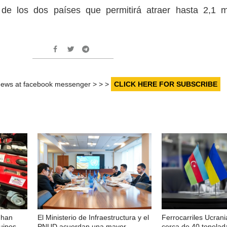
 de los dos países que permitirá atraer hasta 2,1 m
r news at facebook messenger > > >
CLICK HERE FOR SUBSCRIBE
 han
El Ministerio de Infraestructura y el
Ferrocarriles Ucran
uipos
PNUD acuerdan una mayor
cerca de 40 tonelad