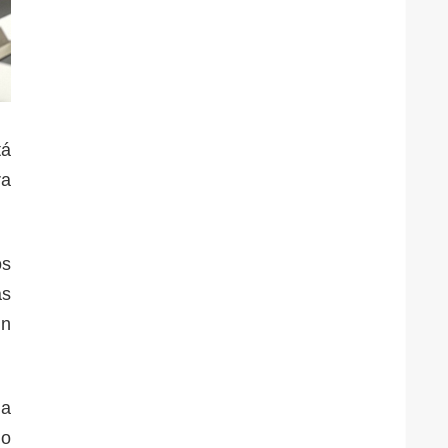
tá
ra
os
as
un
la
do