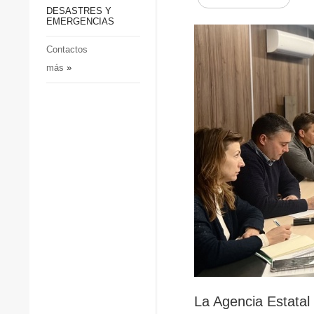
p
Defensa
DESASTRES Y
p
EMERGENCIAS
Sociedad y Cultura
Deportes
Contactos
más
»
Crimen
Desastres y emergencias
La Agencia Estatal 