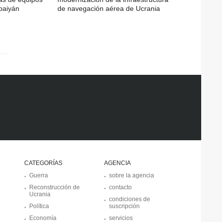
baiyán
de navegación aérea de Ucrania
CATEGORÍAS
AGENCIA
Guerra
sobre la agencia
Reconstrucción de
contacto
Ucrania
condiciones de
Política
suscripción
Economía
servicios