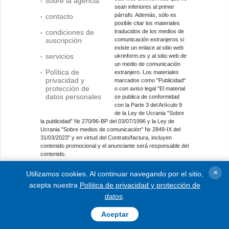
sobre la agencia
sean inferiores al primer
párrafo. Además, sólo es
contacto
posible citar los materiales
condiciones de
traducidos de los medios de
suscripción
comunicación extranjeros si
existe un enlace al sitio web
servicios
ukrinform.es y al sitio web de
un medio de comunicación
Política de
extranjero. Los materiales
privacidad y
marcados como "Publicidad"
protección de
o con aviso legal "El material
datos personales
se publica de conformidad
con la Parte 3 del Artículo 9
de la Ley de Ucrania "Sobre
la publicidad" № 270/96-ВР del 03/07/1996 y la Ley de
Ucrania "Sobre medios de comunicación" № 2849-IX del
31/03/2023" y en virtud del Contrato/factura, incluyen
contenido promocional y el anunciante será responsable del
contenido.
Entidad de medios en línea; identificador de medios: R40-
×
Utilizamos cookies. Al continuar navegando por el sitio,
01421.
acepta nuestra
Política de privacidad y protección de
© 2015-2026 Ukrinform. Todos los derechos reservados.
datos
.
Aceptar