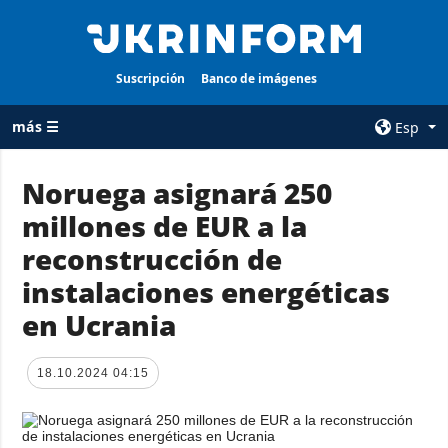
Suscripción
Banco de imágenes
más ☰
Esp
×
Noruega asignará 250
millones de EUR a la
TODAS LAS
AGENCIA
CATEGORÍAS
reconstrucción de
sobre la agencia
Guerra
instalaciones energéticas
contacto
Reconstrucción
en Ucrania
condiciones de
de Ucrania
suscripción
Política
servicios
18.10.2024 04:15
Economía
Política de
privacidad y
Defensa
protección de