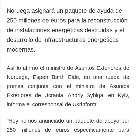
Sociedad y
datos personales
Cultura
Noruega asignará un paquete de ayuda de
Deportes
250 millones de euros para la reconstrucción
Crimen
de instalaciones energéticas destruidas y el
Desastres y
desarrollo de infraestructuras energéticas
emergencias
modernas.
ADICIONAL
SERVICIOS
Podcasts
Suscripción
Así lo afirmó el ministro de Asuntos Exteriores de
Noruega, Espen Barth Eide, en una rueda de
Publicaciones
Banco de
imágenes
prensa conjunta con el ministro de Asuntos
Entrevistas
Exteriores de Ucrania, Andriy Sybiga, en Kyiv,
Fotos
informa el corresponsal de Ukrinform.
Video
Releases
"Hoy hemos anunciado un paquete de apoyo por
250 millones de euros específicamente para