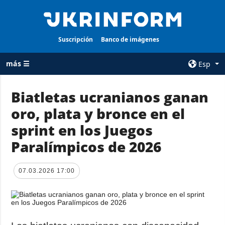
Suscripción
Banco de imágenes
más ☰
Esp
×
Biatletas ucranianos ganan
oro, plata y bronce en el
TODAS LAS
AGENCIA
CATEGORÍAS
sprint en los Juegos
sobre la agencia
Guerra
Paralímpicos de 2026
contacto
Reconstrucción
condiciones de
de Ucrania
suscripción
07.03.2026 17:00
Política
servicios
Economía
Política de
privacidad y
Defensa
protección de