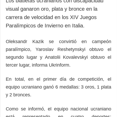
Los biatletas ucranianos con discapacidad
Sociedad y
datos personales
visual ganaron oro, plata y bronce en la
Cultura
carrera de velocidad en los XIV Juegos
Deportes
Paralímpicos de Invierno en Italia.
Crimen
Desastres y
emergencias
Oleksandr Kazik se convirtió en campeón
paralímpico, Yaroslav Reshetynskyi obtuvo el
ADICIONAL
SERVICIOS
segundo lugar y Anatolii Kovalevskyi obtuvo el
Podcasts
Suscripción
tercer lugar, informa Ukrinform.
Publicaciones
Banco de
imágenes
Entrevistas
En total, en el primer día de competición, el
Fotos
equipo ucraniano ganó 6 medallas: 3 oros, 1 plata
Video
y 2 bronces.
Releases
Como se informó, el equipo nacional ucraniano
está representado en cuatro deportes: