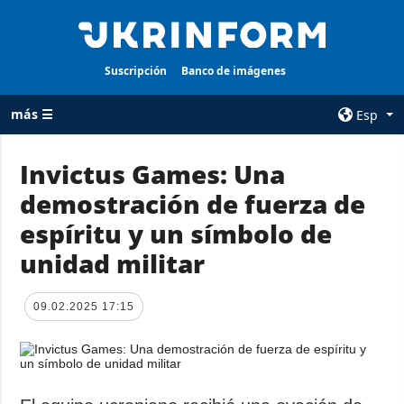
Suscripción
Banco de imágenes
más ☰
Esp
×
Invictus Games: Una
demostración de fuerza de
TODAS LAS
AGENCIA
CATEGORÍAS
espíritu y un símbolo de
sobre la agencia
Guerra
unidad militar
contacto
Reconstrucción
condiciones de
de Ucrania
suscripción
09.02.2025 17:15
Política
servicios
Economía
Política de
privacidad y
Defensa
protección de