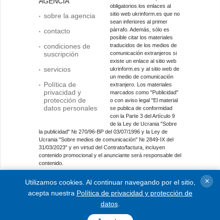
AGENCIA
obligatorios los enlaces al
sitio web ukrinform.es que no
sobre la agencia
sean inferiores al primer
párrafo. Además, sólo es
contacto
posible citar los materiales
condiciones de
traducidos de los medios de
suscripción
comunicación extranjeros si
existe un enlace al sitio web
servicios
ukrinform.es y al sitio web de
un medio de comunicación
Política de
extranjero. Los materiales
privacidad y
marcados como "Publicidad"
protección de
o con aviso legal "El material
datos personales
se publica de conformidad
con la Parte 3 del Artículo 9
de la Ley de Ucrania "Sobre
la publicidad" № 270/96-ВР del 03/07/1996 y la Ley de
Ucrania "Sobre medios de comunicación" № 2849-IX del
31/03/2023" y en virtud del Contrato/factura, incluyen
contenido promocional y el anunciante será responsable del
contenido.
Entidad de medios en línea; identificador de medios: R40-
×
Utilizamos cookies. Al continuar navegando por el sitio,
01421.
acepta nuestra
Política de privacidad y protección de
© 2015-2026 Ukrinform. Todos los derechos reservados.
datos
.