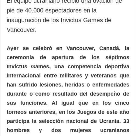
El equipo ucraniano recibió una ovación de
Sociedad y
datos personales
pie de 40.000 espectadores en la
Cultura
inauguración de los Invictus Games de
Deportes
Vancouver.
Crimen
Desastres y
emergencias
Ayer se celebró en Vancouver, Canadá, la
ceremonia de apertura de los séptimos
ADICIONAL
SERVICIOS
Invictus Games, una competencia deportiva
Podcasts
Suscripción
internacional entre militares y veteranos que
Publicaciones
Banco de
imágenes
han sufrido lesiones, heridas o enfermedades
Entrevistas
durante o como resultado del desempeño de
Fotos
sus funciones. Al igual que en los cinco
Video
torneos anteriores, en los Juegos de este año
Releases
participa la selección nacional de Ucrania. 33
hombres y dos mujeres ucranianos