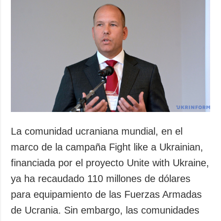
Sociedad y
datos personales
Cultura
Deportes
Crimen
Desastres y
emergencias
ADICIONAL
SERVICIOS
Podcasts
Suscripción
Publicaciones
Banco de
La comunidad ucraniana mundial, en el
imágenes
Entrevistas
marco de la campaña Fight like a Ukrainian,
Fotos
financiada por el proyecto Unite with Ukraine,
Video
ya ha recaudado 110 millones de dólares
Releases
para equipamiento de las Fuerzas Armadas
de Ucrania. Sin embargo, las comunidades