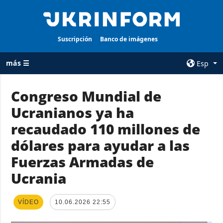
Suscripción
Banco de imágenes
más ☰
Esp
×
Congreso Mundial de
Ucranianos ya ha
TODAS LAS
AGENCIA
CATEGORÍAS
recaudado 110 millones de
sobre la agencia
Guerra
dólares para ayudar a las
contacto
Reconstrucción
Fuerzas Armadas de
condiciones de
de Ucrania
suscripción
Ucrania
Política
servicios
Economía
Política de
VÍDEO
10.06.2026 22:55
privacidad y
Defensa
protección de