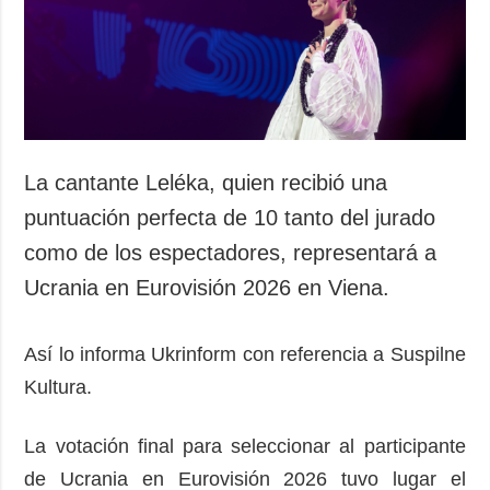
Sociedad y
datos personales
Cultura
Deportes
Crimen
Desastres y
emergencias
La cantante Leléka, quien recibió una
ADICIONAL
SERVICIOS
puntuación perfecta de 10 tanto del jurado
Podcasts
Suscripción
como de los espectadores, representará a
Publicaciones
Banco de
Ucrania en Eurovisión 2026 en Viena.
imágenes
Entrevistas
Fotos
Así lo informa Ukrinform con referencia a Suspilne
Video
Kultura.
Releases
La votación final para seleccionar al participante
de Ucrania en Eurovisión 2026 tuvo lugar el