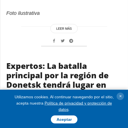
Foto ilustrativa
LEER MÁS
Expertos: La batalla
principal por la región de
Donetsk tendrá lugar en
Sloviansk y Kramatorsk
×
Utilizamos cookies. Al continuar navegando por el sitio,
acepta nuestra
Política de privacidad y protección de
07.02.2026 02:45
datos
.
Aceptar