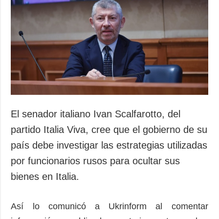
Sociedad y
datos personales
Cultura
Deportes
Crimen
Desastres y
emergencias
ADICIONAL
SERVICIOS
Podcasts
Suscripción
El senador italiano Ivan Scalfarotto, del
Publicaciones
Banco de
partido Italia Viva, cree que el gobierno de su
imágenes
Entrevistas
país debe investigar las estrategias utilizadas
Fotos
por funcionarios rusos para ocultar sus
Video
bienes en Italia.
Releases
Así lo comunicó a Ukrinform al comentar