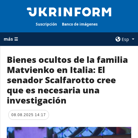
Suscripción
Banco de imágenes
más ☰
Esp
×
Bienes ocultos de la familia
Matvienko en Italia: El
TODAS LAS
AGENCIA
CATEGORÍAS
senador Scalfarotto cree
sobre la agencia
Guerra
que es necesaria una
contacto
Reconstrucción
investigación
condiciones de
de Ucrania
suscripción
Política
servicios
08.08.2025 14:17
Economía
Política de
privacidad y
Defensa
protección de