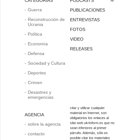
CATEGORÍAS
PODCASTS
Al
Guerra
PUBLICACIONES
Reconstrucción de
ENTREVISTAS
Ucrania
FOTOS
Política
VIDEO
Economía
RELEASES
Defensa
Sociedad y Cultura
Deportes
Crimen
Desastres y
emergencias
citar y utilizar cualquier
material en Internet, son
AGENCIA
obligatorios los enlaces al
sitio web ukrinform.es que no
sobre la agencia
sean inferiores al primer
párrafo. Además, sólo es
contacto
posible citar los materiales