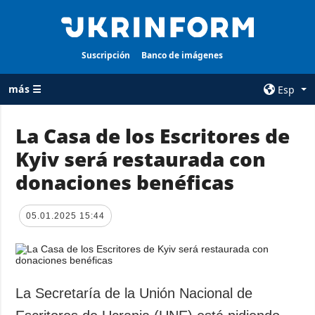
Suscripción
Banco de imágenes
más ☰
Esp
×
La Casa de los Escritores de
Kyiv será restaurada con
TODAS LAS
AGENCIA
CATEGORÍAS
donaciones benéficas
sobre la agencia
Guerra
contacto
Reconstrucción
05.01.2025 15:44
condiciones de
de Ucrania
suscripción
Política
servicios
Economía
Política de
La Secretaría de la Unión Nacional de
privacidad y
Defensa
protección de