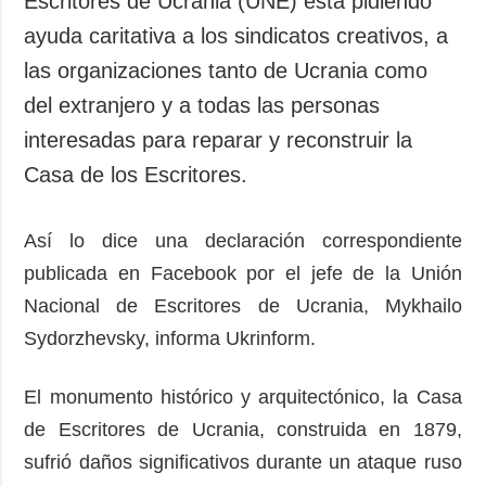
Escritores de Ucrania (UNE) está pidiendo
Sociedad y
datos personales
ayuda caritativa a los sindicatos creativos, a
Cultura
las organizaciones tanto de Ucrania como
Deportes
del extranjero y a todas las personas
Crimen
interesadas para reparar y reconstruir la
Desastres y
emergencias
Casa de los Escritores.
ADICIONAL
SERVICIOS
Así lo dice una declaración correspondiente
Podcasts
Suscripción
publicada en Facebook por el jefe de la Unión
Publicaciones
Banco de
imágenes
Nacional de Escritores de Ucrania, Mykhailo
Entrevistas
Sydorzhevsky, informa Ukrinform.
Fotos
Video
El monumento histórico y arquitectónico, la Casa
Releases
de Escritores de Ucrania, construida en 1879,
sufrió daños significativos durante un ataque ruso