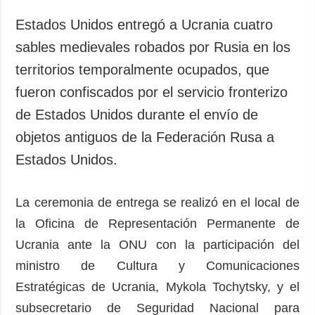
Sociedad y
datos personales
Cultura
Estados Unidos entregó a Ucrania cuatro
Deportes
sables medievales robados por Rusia en los
Crimen
territorios temporalmente ocupados, que
Desastres y
fueron confiscados por el servicio fronterizo
emergencias
de Estados Unidos durante el envío de
objetos antiguos de la Federación Rusa a
ADICIONAL
SERVICIOS
Podcasts
Suscripción
Estados Unidos.
Publicaciones
Banco de
imágenes
Entrevistas
La ceremonia de entrega se realizó en el local de
la Oficina de Representación Permanente de
Fotos
Ucrania ante la ONU con la participación del
Video
ministro de Cultura y Comunicaciones
Releases
Estratégicas de Ucrania, Mykola Tochytsky, y el
subsecretario de Seguridad Nacional para