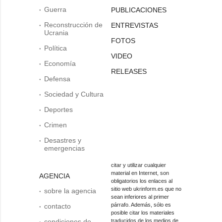
Guerra
PUBLICACIONES
Reconstrucción de
ENTREVISTAS
Ucrania
FOTOS
Política
VIDEO
Economía
RELEASES
Defensa
Sociedad y Cultura
Deportes
Crimen
Desastres y
emergencias
citar y utilizar cualquier
material en Internet, son
AGENCIA
obligatorios los enlaces al
sitio web ukrinform.es que no
sobre la agencia
sean inferiores al primer
párrafo. Además, sólo es
contacto
posible citar los materiales
condiciones de
traducidos de los medios de