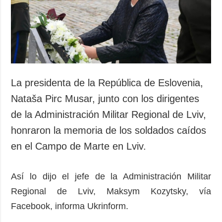
Sociedad y
datos personales
Cultura
Deportes
Crimen
Desastres y
emergencias
La presidenta de la República de Eslovenia,
ADICIONAL
SERVICIOS
Nataša Pirc Musar, junto con los dirigentes
Podcasts
Suscripción
de la Administración Militar Regional de Lviv,
Publicaciones
Banco de
honraron la memoria de los soldados caídos
imágenes
Entrevistas
en el Campo de Marte en Lviv.
Fotos
Video
Así lo dijo el jefe de la Administración Militar
Releases
Regional de Lviv, Maksym Kozytsky, vía
Facebook, informa Ukrinform.