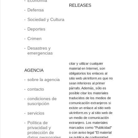
Economía
RELEASES
Defensa
Sociedad y Cultura
Deportes
Crimen
Desastres y
emergencias
citar y utilizar cualquier
material en Internet, son
AGENCIA
obligatorios los enlaces al
sitio web ukrinform.es que no
sobre la agencia
sean inferiores al primer
párrafo. Además, sólo es
contacto
posible citar los materiales
condiciones de
traducidos de los medios de
suscripción
comunicación extranjeros si
existe un enlace al sitio web
servicios
ukrinform.es y al sitio web de
un medio de comunicación
Política de
extranjero. Los materiales
privacidad y
marcados como "Publicidad"
protección de
o con aviso legal "El material
datos personales
se publica de conformidad