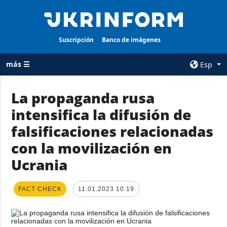
Suscripción
Banco de imágenes
más ☰
Esp
×
La propaganda rusa
intensifica la difusión de
TODAS LAS
AGENCIA
CATEGORÍAS
falsificaciones relacionadas
sobre la agencia
Guerra
con la movilización en
contacto
Reconstrucción
Ucrania
condiciones de
de Ucrania
suscripción
Política
servicios
FACT CHECK
11.01.2023 10:19
Economía
Política de
privacidad y
Defensa
protección de