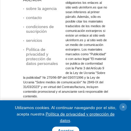
obligatorios los enlaces al
sitio web ukrinform.es que no
sobre la agencia
sean inferiores al primer
párrafo. Además, sólo es
contacto
posible citar los materiales
condiciones de
traducidos de los medios de
suscripción
comunicación extranjeros si
existe un enlace al sitio web
servicios
ukrinform.es y al sitio web de
un medio de comunicación
Política de
extranjero. Los materiales
privacidad y
marcados como "Publicidad"
protección de
o con aviso legal "El material
datos personales
se publica de conformidad
con la Parte 3 del Artículo 9
de la Ley de Ucrania "Sobre
la publicidad" № 270/96-ВР del 03/07/1996 y la Ley de
Ucrania "Sobre medios de comunicación" № 2849-IX del
31/03/2023" y en virtud del Contrato/factura, incluyen
contenido promocional y el anunciante será responsable del
contenido.
Entidad de medios en línea; identificador de medios: R40-
×
Utilizamos cookies. Al continuar navegando por el sitio,
01421.
acepta nuestra
Política de privacidad y protección de
© 2015-2026 Ukrinform. Todos los derechos reservados.
datos
.
Aceptar