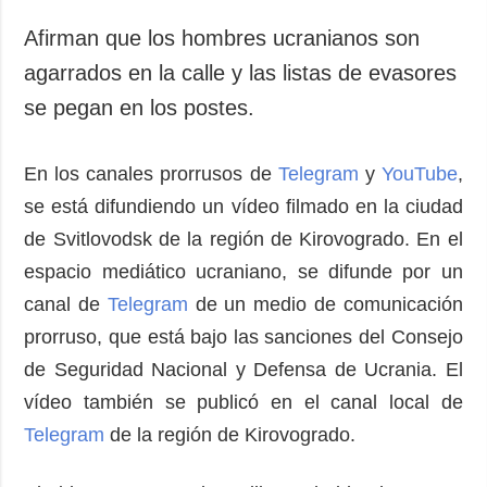
Sociedad y
datos personales
Cultura
Afirman que los hombres ucranianos son
Deportes
agarrados en la calle y las listas de evasores
Crimen
se pegan en los postes.
Desastres y
emergencias
En los canales prorrusos de
Telegram
y
YouTube
,
se está difundiendo un vídeo filmado en la ciudad
ADICIONAL
SERVICIOS
de Svitlovodsk de la región de Kirovogrado. En el
Podcasts
Suscripción
espacio mediático ucraniano, se difunde por un
Publicaciones
Banco de
imágenes
canal de
Telegram
de un medio de comunicación
Entrevistas
prorruso, que está bajo las sanciones del Consejo
Fotos
de Seguridad Nacional y Defensa de Ucrania. El
Video
vídeo también se publicó en el canal local de
Releases
Telegram
de la región de Kirovogrado.