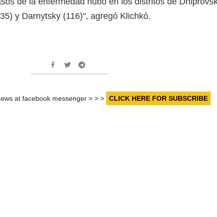
asos de la enfermedad hubo en los distritos de Dniprovs
35) y Darnytsky (116)", agregó Klichkó.
r news at facebook messenger > > >
CLICK HERE FOR SUBSCRIBE