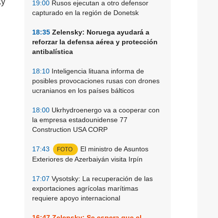
ky
19:00
Rusos ejecutan a otro defensor
capturado en la región de Donetsk
18:35
Zelensky: Noruega ayudará a
reforzar la defensa aérea y protección
antibalística
18:10
Inteligencia lituana informa de
posibles provocaciones rusas con drones
ucranianos en los países bálticos
18:00
Ukrhydroenergo va a cooperar con
la empresa estadounidense 77
Construction USA CORP
17:43
El ministro de Asuntos
FOTO
Exteriores de Azerbaiyán visita Irpín
17:07
Vysotsky: La recuperación de las
exportaciones agrícolas marítimas
requiere apoyo internacional
16:47
Zelensky: Se espera que el