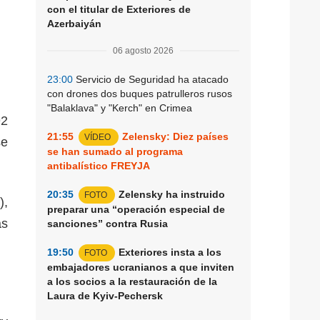
con el titular de Exteriores de
Azerbaiyán
.
06 agosto 2026
23:00
Servicio de Seguridad ha atacado
con drones dos buques patrulleros rusos
"Balaklava" y "Kerch" en Crimea
92
21:55
Zelensky: Diez países
VÍDEO
se
se han sumado al programa
antibalístico FREYJA
20:35
Zelensky ha instruido
FOTO
),
preparar una “operación especial de
as
sanciones” contra Rusia
19:50
Exteriores insta a los
FOTO
embajadores ucranianos a que inviten
a los socios a la restauración de la
Laura de Kyiv-Pechersk