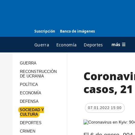
Suscripción
Banco de imágenes
más ☰
Guerra
Economía
Deportes
GUERRA
Coronavi
RECONSTRUCCIÓN
TODAS LAS
A
DE UCRANIA
CATEGORÍAS
s
casos, 2
POLÍTICA
Guerra
c
ECONOMÍA
Reconstrucción de
DEFENSA
c
Ucrania
07.01.2022 15:00
s
SOCIEDAD Y
CULTURA
Política
s
DEPORTES
Economía
P
CRIMEN
El 6 de enero, 904