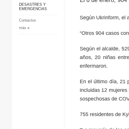
p
Defensa
DESASTRES Y
p
EMERGENCIAS
Sociedad y Cultura
Según Ukrinform, el a
Deportes
Contactos
más
»
Crimen
“Otros 904 casos conf
Desastres y emergencias
Según el alcalde, 52
años, 20 niñas entr
enfermaron.
En el último día, 21
incluidas 12 mujeres
sospechosas de COVI
755 residentes de Ky