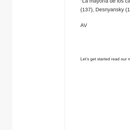
"La mayoría de los c
(137), Desnyansky (1
AV
Let’s get started read ou