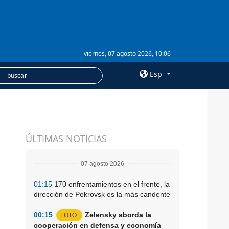
viernes, 07 agosto 2026, 10:06
Esp
×
SERVICIOS
ÚLTIMAS NOTICIAS
Suscripción
Banco de imágenes
07 agosto 2026
01:15
170 enfrentamientos en el frente, la
dirección de Pokrovsk es la más candente
00:15
Zelensky aborda la
FOTO
cooperación en defensa y economía