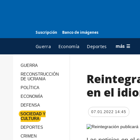
Suscripción
Banco de imágenes
más ☰
Guerra
Economía
Deportes
GUERRA
Reintegra
RECONSTRUCCIÓN
TODAS LAS
A
DE UCRANIA
CATEGORÍAS
s
en el idi
POLÍTICA
Guerra
c
ECONOMÍA
Reconstrucción de
DEFENSA
c
Ucrania
07.01.2022 14:45
s
SOCIEDAD Y
CULTURA
Política
s
DEPORTES
Economía
P
CRIMEN
Las noticias en el 