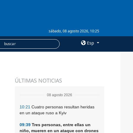
sábado, 08 agosto 2026, 10:25
Esp
×
SERVICIOS
ÚLTIMAS NOTICIAS
Suscripción
Banco de imágenes
08 agosto 2026
10:21
Cuatro personas resultan heridas
en un ataque ruso a Kyiv
09:39
Tres personas, entre ellas un
niño, mueren en un ataque con drones