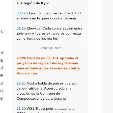
a la región de Kyiv
09:12
El ejército ruso pierde otros 1.190
soldados en la guerra contra Ucrania
01:15
Zhovkva: Cada conversación entre
os
Zelensky y líderes extranjeros comienza
con el tema de los misiles
07 agosto 2026
el
23:25
Senado de EE. UU. aprueba el
ma
proyecto de ley de Lindsey Graham
al
para endurecer las sanciones contra
Rusia e Irán
de
as
22:25
Mudra habla de países que aún
deben ratificar el Acuerdo sobre la
su
creación de la Comisión de
de
Compensaciones para Ucrania
21:30
WSJ: Rusia podría atacar a la