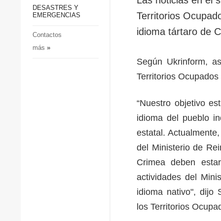
p
Defensa
DESASTRES Y
p
Territorios Ocupad
EMERGENCIAS
Sociedad y Cultura
idioma tártaro de 
Deportes
Contactos
más
»
Crimen
Según Ukrinform, as
Desastres y emergencias
Territorios Ocupado
“Nuestro objetivo est
idioma del pueblo i
estatal. Actualmente
del Ministerio de Re
Crimea deben estar 
actividades del Min
idioma nativo", dijo 
los Territorios Ocu