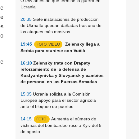
OTAN antes de que termine la guerra en
Ucrania
te
de
20:35
Siete instalaciones de producción
de Ukrnafta quedan dañadas tras uno de
os
los ataques más masivos
so
19:45
Zelensky llega a
FOTO, VIDEO
Serbia para reunirse con Vučić
de
16:10
Zelensky trata con Drapaty
reforzamiento de la defensa de
Kostyantynivka y Slovyansk y cambios
de personal en las Fuerzas Armadas
15:05
Ucrania solicita a la Comisión
Europea apoyo para el sector agrícola
ante el bloqueo de puertos
14:15
Aumenta el número de
FOTO
víctimas del bombardeo ruso a Kyiv del 5
de agosto