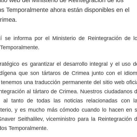
rotección de datos
ersonales
os Temporalmente ahora están disponibles en el
Crimea.
í se informa por el Ministerio de Reintegración de l
s Temporalmente.
ratégico es garantizar el desarrollo integral y el uso d
ndígena que son tártaros de Crimea junto con el idio
, tenemos una traducción permanente del sitio web ofici
integración al tártaro de Crimea. Nuestros ciudadanos 
al tanto de todas las noticias relacionadas con l
isterio, y es mucho más cómodo cuando lo hacen en 
Snaver Seithalilev, viceministro para la Reintegración 
pados Temporalmente.