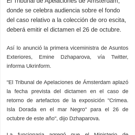
El Tribunal de Apelaciones de Ámsterdam,
Sociedad y
datos personales
donde se celebra audiencia sobre el fondo
Cultura
del caso relativo a la colección de oro escita,
Deportes
deberá emitir el dictamen el 26 de octubre.
Crimen
Desastres y
emergencias
Así lo anunció la primera viceministra de Asuntos
Exteriores, Emine Dzhaparova, vía Twitter,
ADICIONAL
SERVICIOS
informa Ukrinform.
Podcasts
Suscripción
Publicaciones
Banco de
"El Tribunal de Apelaciones de Ámsterdam aplazó
imágenes
Entrevistas
la fecha prevista del dictamen en el caso de
Fotos
retorno de artefactos de la exposición "Crimea.
Video
Isla Dorada en el mar Negro" para el 26 de
Releases
octubre de este año", dijo Dzhaparova.
La funcionaria agregó que el Ministerio de