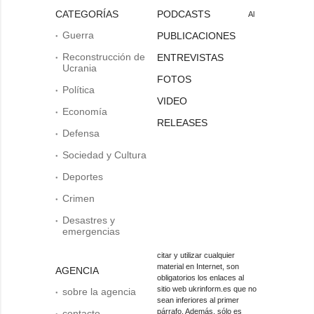
CATEGORÍAS
PODCASTS
Al
Guerra
PUBLICACIONES
Reconstrucción de
ENTREVISTAS
Ucrania
FOTOS
Política
VIDEO
Economía
RELEASES
Defensa
Sociedad y Cultura
Deportes
Crimen
Desastres y
emergencias
citar y utilizar cualquier
material en Internet, son
AGENCIA
obligatorios los enlaces al
sitio web ukrinform.es que no
sobre la agencia
sean inferiores al primer
párrafo. Además, sólo es
contacto