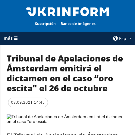
Suscripción
Banco de imágenes
más ☰
Esp
×
Tribunal de Apelaciones de
Ámsterdam emitirá el
TODAS LAS
AGENCIA
CATEGORÍAS
dictamen en el caso “oro
sobre la agencia
Guerra
escita" el 26 de octubre
contacto
Reconstrucción
condiciones de
de Ucrania
suscripción
03.09.2021 14:45
Política
servicios
Economía
Política de
privacidad y
Defensa
protección de