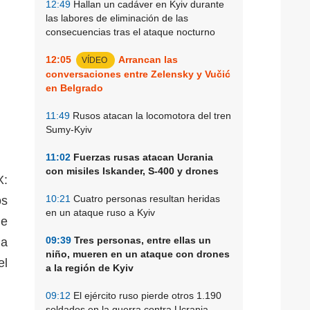
12:49
Hallan un cadáver en Kyiv durante
las labores de eliminación de las
consecuencias tras el ataque nocturno
12:05
Arrancan las
VÍDEO
conversaciones entre Zelensky y Vučić
en Belgrado
11:49
Rusos atacan la locomotora del tren
Sumy-Kyiv
11:02
Fuerzas rusas atacan Ucrania
con misiles Iskander, S-400 y drones
X:
10:21
Cuatro personas resultan heridas
os
en un ataque ruso a Kyiv
de
09:39
Tres personas, entre ellas un
ia
niño, mueren en un ataque con drones
el
a la región de Kyiv
09:12
El ejército ruso pierde otros 1.190
soldados en la guerra contra Ucrania