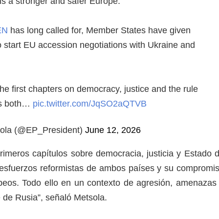
is a stronger and safer Europe.
EN
has long called for, Member States have given
to start EU accession negotiations with Ukraine and
he first chapters on democracy, justice and the rule
es both…
pic.twitter.com/JqSO2aQTVB
ola (@EP_President)
June 12, 2026
primeros capítulos sobre democracia, justicia y Estado 
 esfuerzos reformistas de ambos países y su compromi
peos. Todo ello en un contexto de agresión, amenazas
te de Rusia”, señaló Metsola.