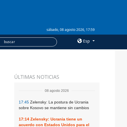
sábado, 08 agosto 2026, 17:59
Esp
×
SERVICIOS
ÚLTIMAS NOTICIAS
Suscripción
n
Banco de imágenes
08 agosto 2026
17:45
Zelensky: La postura de Ucrania
sobre Kosovo se mantiene sin cambios
17:14
Zelensky: Ucrania tiene un
acuerdo con Estados Unidos para el