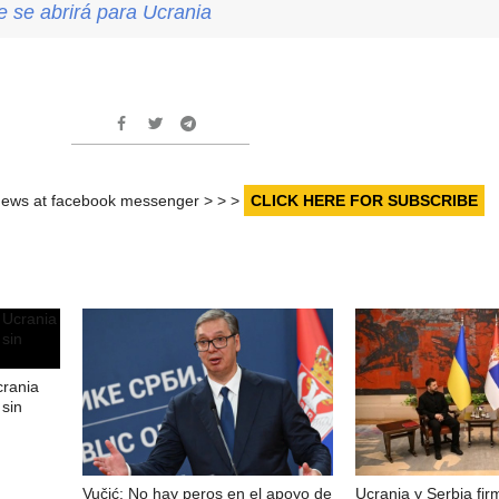
 se abrirá para Ucrania
r news at facebook messenger > > >
CLICK HERE FOR SUBSCRIBE
crania
sin
Vučić: No hay peros en el apoyo de
Ucrania y Serbia fi