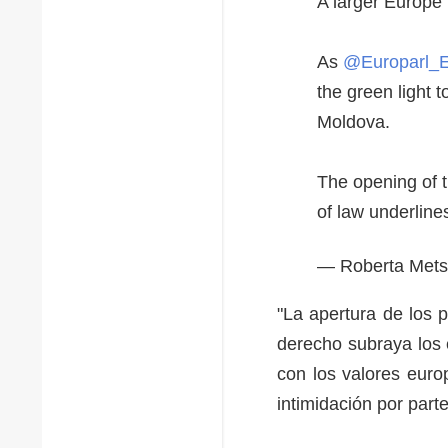
A larger Europe 
As
@Europarl_
the green light 
Moldova.
The opening of t
of law underlin
— Roberta Mets
"La apertura de los 
derecho subraya los
con los valores euro
intimidación por par