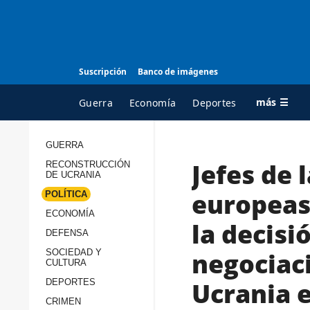
Suscripción
Banco de imágenes
más ☰
Guerra
Economía
Deportes
GUERRA
Jefes de 
RECONSTRUCCIÓN
TODAS LAS
A
DE UCRANIA
CATEGORÍAS
s
europeas
POLÍTICA
Guerra
c
ECONOMÍA
la decisi
Reconstrucción de
DEFENSA
c
Ucrania
s
negociac
SOCIEDAD Y
CULTURA
Política
s
Ucrania e
DEPORTES
Economía
P
CRIMEN