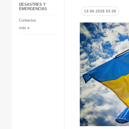
p
Defensa
DESASTRES Y
p
EMERGENCIAS
Sociedad y Cultura
13.06.2026 03:30
Deportes
Contactos
más
»
Crimen
Desastres y emergencias