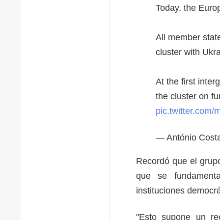
Today, the Euro
All member state
cluster with Ukr
At the first int
the cluster on 
pic.twitter.com
— António Cost
Recordó que el grupo
que se fundament
instituciones democr
"Esto supone un rec