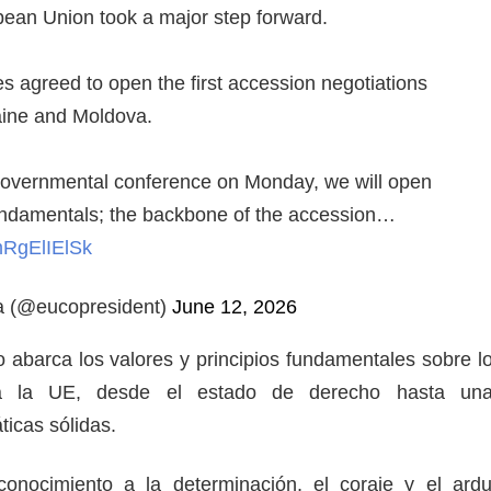
pean Union took a major step forward.
s agreed to open the first accession negotiations
aine and Moldova.
ergovernmental conference on Monday, we will open
fundamentals; the backbone of the accession…
/mRgElIElSk
a (@eucopresident)
June 12, 2026
 abarca los valores y principios fundamentales sobre l
a la UE, desde el estado de derecho hasta un
áticas sólidas.
onocimiento a la determinación, el coraje y el ard