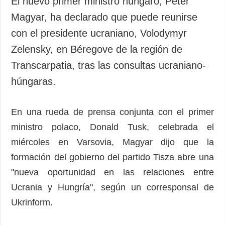
El nuevo primer ministro húngaro, Peter
Sociedad y
datos personales
Magyar, ha declarado que puede reunirse
Cultura
con el presidente ucraniano, Volodymyr
Deportes
Zelensky, en Béregove de la región de
Crimen
Transcarpatia, tras las consultas ucraniano-
Desastres y
emergencias
húngaras.
ADICIONAL
SERVICIOS
En una rueda de prensa conjunta con el primer
Podcasts
Suscripción
ministro polaco, Donald Tusk, celebrada el
Publicaciones
Banco de
imágenes
miércoles en Varsovia, Magyar dijo que la
Entrevistas
formación del gobierno del partido Tisza abre una
Fotos
"nueva oportunidad en las relaciones entre
Video
Ucrania y Hungría", según un corresponsal de
Releases
Ukrinform.