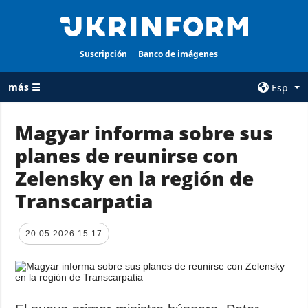
Suscripción
Banco de imágenes
más ☰
Esp
×
Magyar informa sobre sus
planes de reunirse con
TODAS LAS
AGENCIA
CATEGORÍAS
Zelensky en la región de
sobre la agencia
Guerra
Transcarpatia
contacto
Reconstrucción
condiciones de
de Ucrania
suscripción
20.05.2026 15:17
Política
servicios
Economía
Política de
privacidad y
Defensa
protección de