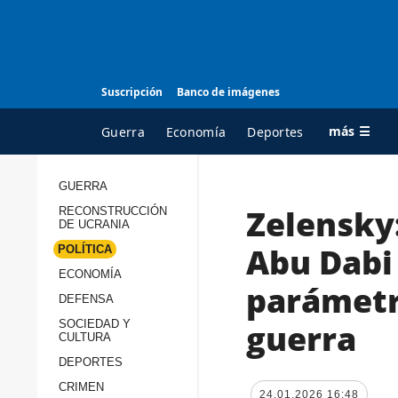
Suscripción
Banco de imágenes
más ☰
Guerra
Economía
Deportes
GUERRA
Zelensky
RECONSTRUCCIÓN
TODAS LAS
A
DE UCRANIA
CATEGORÍAS
s
Abu Dabi 
POLÍTICA
Guerra
c
ECONOMÍA
parámetro
Reconstrucción de
DEFENSA
c
Ucrania
s
guerra
SOCIEDAD Y
CULTURA
Política
s
DEPORTES
Economía
P
CRIMEN
24.01.2026 16:48