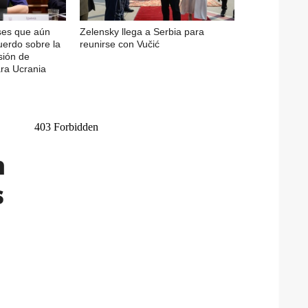
ses que aún
Zelensky llega a Serbia para
cuerdo sobre la
reunirse con Vučić
sión de
ra Ucrania
n
s