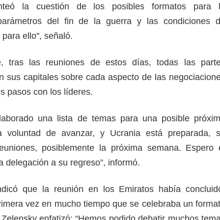
nteó la cuestión de los posibles formatos para 
arámetros del fin de la guerra y las condiciones 
para ello", señaló.
, tras las reuniones de estos días, todas las part
n sus capitales sobre cada aspecto de las negociacion
s pasos con los líderes.
elaborado una lista de temas para una posible próxi
la voluntad de avanzar, y Ucrania está preparada, 
euniones, posiblemente la próxima semana. Espero 
a delegación a su regreso”, informó.
ndicó que la reunión en los Emiratos había concluid
rimera vez en mucho tiempo que se celebraba un forma
as. Zelensky enfatizó: “Hemos podido debatir muchos tem