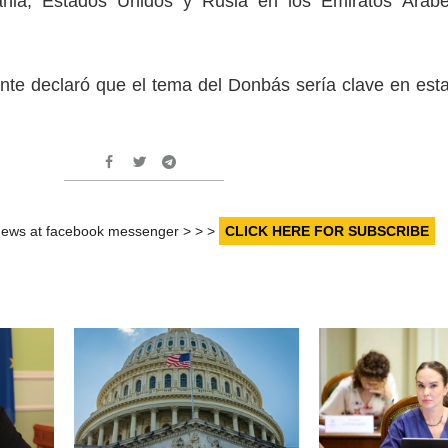
ania, Estados Unidos y Rusia en los Emiratos Árab
ente declaró que el tema del Donbás sería clave en est
r news at facebook messenger > > >
CLICK HERE FOR SUBSCRIBE