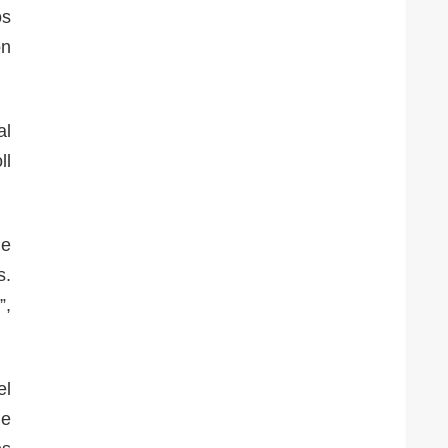
os
on
al
ll
de
s.
”,
el
de