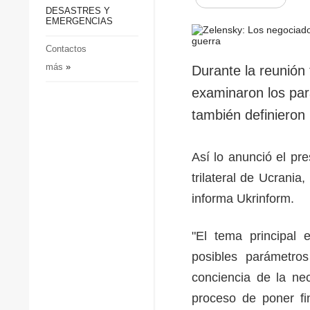
p
Defensa
DESASTRES Y
p
EMERGENCIAS
Sociedad y Cultura
Deportes
Contactos
más
»
Crimen
Durante la reunión 
Desastres y emergencias
examinaron los pará
también definieron 
Así lo anunció el pr
trilateral de Ucrani
informa Ukrinform.
"El tema principal 
posibles parámetro
conciencia de la ne
proceso de poner fi