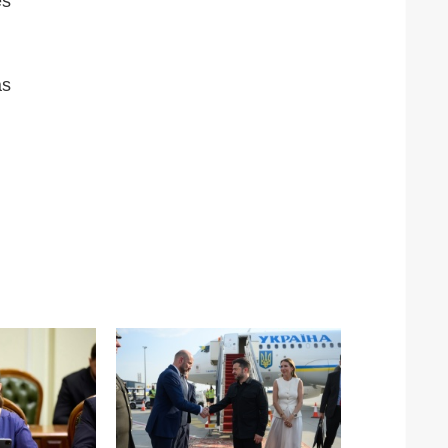
es
as