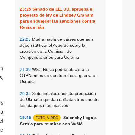
23:25
Senado de EE. UU. aprueba el
proyecto de ley de Lindsey Graham
para endurecer las sanciones contra
Rusia e Irán
22:25
Mudra habla de países que aún
deben ratificar el Acuerdo sobre la
creación de la Comisión de
Compensaciones para Ucrania
ón
21:30
WSJ: Rusia podría atacar a la
OTAN antes de que termine la guerra en
s,
Ucrania
20:35
Siete instalaciones de producción
de Ukrnafta quedan dañadas tras uno de
os
los ataques más masivos
ya
19:45
Zelensky llega a
FOTO, VIDEO
el
Serbia para reunirse con Vučić
te