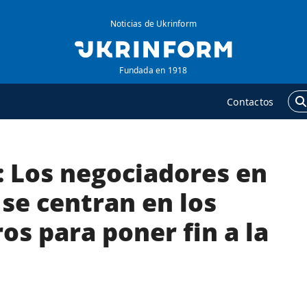
Noticias de Ukrinform
Fundada en 1918
Contactos
: Los negociadores en
GENCIA
ADICIONAL
obre la agencia
Podcasts
se centran en los
ontacto
Publicaciones
s para poner fin a la
ondiciones de
Entrevistas
uscripción
Fotos
ervicios
Video
olítica de privacidad y
Releases