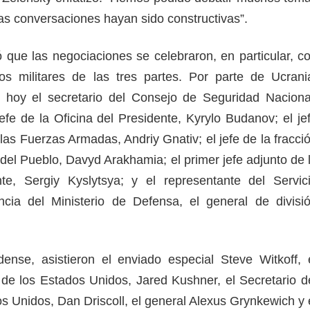
as conversaciones hayan sido constructivas”.
ó que las negociaciones se celebraron, en particular, c
los militares de las tres partes. Por parte de Ucrani
s hoy el secretario del Consejo de Seguridad Naciona
fe de la Oficina del Presidente, Kyrylo Budanov; el je
as Fuerzas Armadas, Andriy Gnativ; el jefe de la fracci
del Pueblo, Davyd Arakhamia; el primer jefe adjunto de 
nte, Sergiy Kyslytsya; y el representante del Servic
encia del Ministerio de Defensa, el general de divisi
ense, asistieron el enviado especial Steve Witkoff, 
 de los Estados Unidos, Jared Kushner, el Secretario d
os Unidos, Dan Driscoll, el general Alexus Grynkewich y 