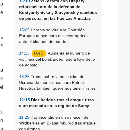
16:10
Zelensky trata con Drapaty
la
reforzamiento de la defensa de
de
Kostyantynivka y Slovyansk y cambios
de personal en las Fuerzas Armadas
15:05
Ucrania solicita a la Comisión
Europea apoyo para el sector agrícola
es
ante el bloqueo de puertos
es
14:15
Aumenta el número de
FOTO
víctimas del bombardeo ruso a Kyiv del 5
de agosto
ma
13:25
Trump sobre la necesidad de
se
Ucrania de municiones para Patriot:
el
Nosotros también queremos tener misiles
12:15
Diez heridos tras el ataque ruso
a un mercado en la región de Sumy
o.
11:25
Hay incendio en un almacén de
to
Wildberries en Ekaterimburgo tras ataque
as
con drones