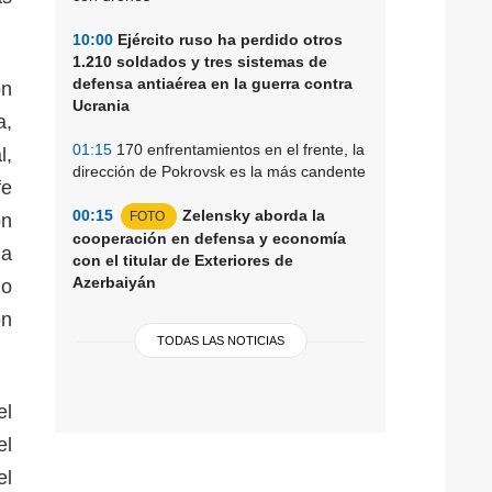
10:00
Ejército ruso ha perdido otros
1.210 soldados y tres sistemas de
defensa antiaérea en la guerra contra
on
Ucrania
a,
01:15
170 enfrentamientos en el frente, la
l,
dirección de Pokrovsk es la más candente
fe
00:15
Zelensky aborda la
FOTO
ón
cooperación en defensa y economía
la
con el titular de Exteriores de
Azerbaiyán
io
ón
TODAS LAS NOTICIAS
el
el
el