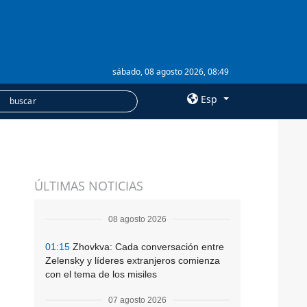
sábado, 08 agosto 2026, 08:49
Esp
×
SERVICIOS
ÚLTIMAS NOTICIAS
Suscripción
Banco de imágenes
08 agosto 2026
01:15
Zhovkva: Cada conversación entre
Zelensky y líderes extranjeros comienza
con el tema de los misiles
07 agosto 2026