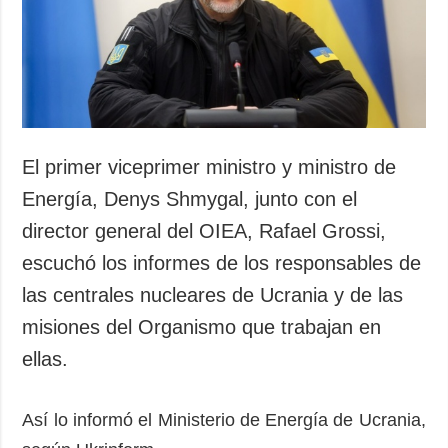
Sociedad y
datos personales
Cultura
Deportes
Crimen
Desastres y
emergencias
El primer viceprimer ministro y ministro de
ADICIONAL
SERVICIOS
Energía, Denys Shmygal, junto con el
Podcasts
Suscripción
director general del OIEA, Rafael Grossi,
Publicaciones
Banco de
escuchó los informes de los responsables de
imágenes
Entrevistas
las centrales nucleares de Ucrania y de las
Fotos
misiones del Organismo que trabajan en
Video
ellas.
Releases
Así lo informó el Ministerio de Energía de Ucrania,