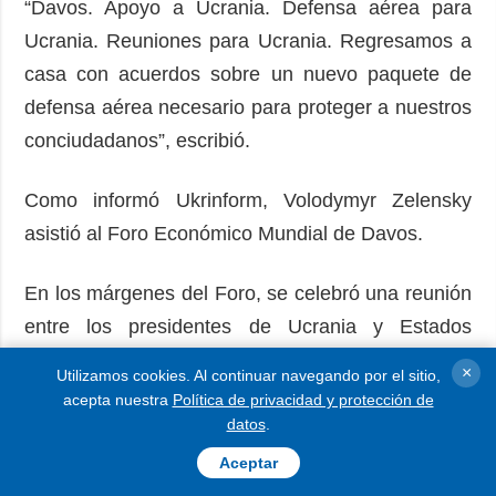
“Davos. Apoyo a Ucrania. Defensa aérea para
Ucrania. Reuniones para Ucrania. Regresamos a
casa con acuerdos sobre un nuevo paquete de
defensa aérea necesario para proteger a nuestros
conciudadanos”, escribió.
Como informó Ukrinform, Volodymyr Zelensky
asistió al Foro Económico Mundial de Davos.
En los márgenes del Foro, se celebró una reunión
entre los presidentes de Ucrania y Estados
Unidos. Donald Trump la calificó de “buena”.
×
Utilizamos cookies. Al continuar navegando por el sitio,
acepta nuestra
Política de privacidad y protección de
Lea también:
Trump califica de "buena" la
datos
.
reunión con Zelensky en Davos
Aceptar