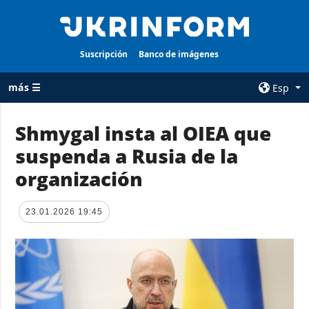
Suscripción
Banco de imágenes
más ☰
Esp
×
Shmygal insta al OIEA que
suspenda a Rusia de la
TODAS LAS
AGENCIA
CATEGORÍAS
organización
sobre la agencia
Guerra
contacto
Reconstrucción
23.01.2026 19:45
condiciones de
de Ucrania
suscripción
Política
servicios
Economía
Política de
privacidad y
Defensa
protección de