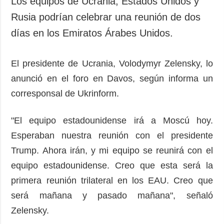
Los equipos de Ucrania, Estados Unidos y
Sociedad y
datos personales
Rusia podrían celebrar una reunión de dos
Cultura
días en los Emiratos Árabes Unidos.
Deportes
Crimen
El presidente de Ucrania, Volodymyr Zelensky, lo
Desastres y
emergencias
anunció en el foro en Davos, según informa un
corresponsal de Ukrinform.
ADICIONAL
SERVICIOS
Podcasts
Suscripción
"El equipo estadounidense irá a Moscú hoy.
Publicaciones
Banco de
Esperaban nuestra reunión con el presidente
imágenes
Entrevistas
Trump. Ahora irán, y mi equipo se reunirá con el
Fotos
equipo estadounidense. Creo que esta será la
Video
primera reunión trilateral en los EAU. Creo que
Releases
será mañana y pasado mañana", señaló
Zelensky.