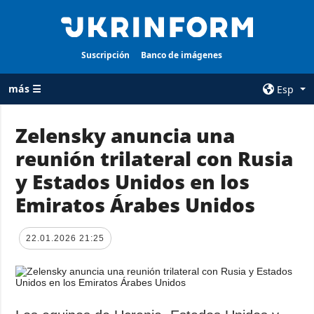
Suscripción
Banco de imágenes
más ☰
Esp
×
Zelensky anuncia una
reunión trilateral con Rusia
TODAS LAS
AGENCIA
CATEGORÍAS
y Estados Unidos en los
sobre la agencia
Guerra
Emiratos Árabes Unidos
contacto
Reconstrucción
condiciones de
de Ucrania
suscripción
22.01.2026 21:25
Política
servicios
Economía
Política de
privacidad y
Defensa
protección de