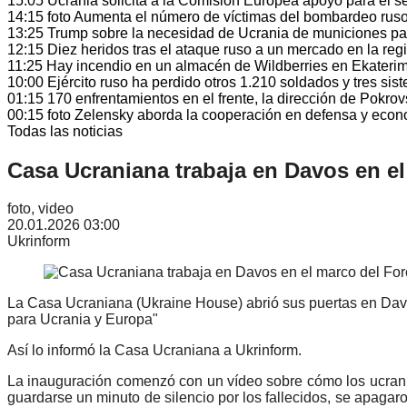
15:05
Ucrania solicita a la Comisión Europea apoyo para el se
14:15
foto
Aumenta el número de víctimas del bombardeo ruso 
13:25
Trump sobre la necesidad de Ucrania de municiones par
12:15
Diez heridos tras el ataque ruso a un mercado en la re
11:25
Hay incendio en un almacén de Wildberries en Ekaterim
10:00
Ejército ruso ha perdido otros 1.210 soldados y tres sis
01:15
170 enfrentamientos en el frente, la dirección de Pokro
00:15
foto
Zelensky aborda la cooperación en defensa y econom
Todas las noticias
Casa Ucraniana trabaja en Davos en e
foto, video
20.01.2026 03:00
Ukrinform
La Casa Ucraniana (Ukraine House) abrió sus puertas en Davos
para Ucrania y Europa"
Así lo informó la Casa Ucraniana a Ukrinform.
La inauguración comenzó con un vídeo sobre cómo los ucrani
guardarse un minuto de silencio por los fallecidos, se apagaro