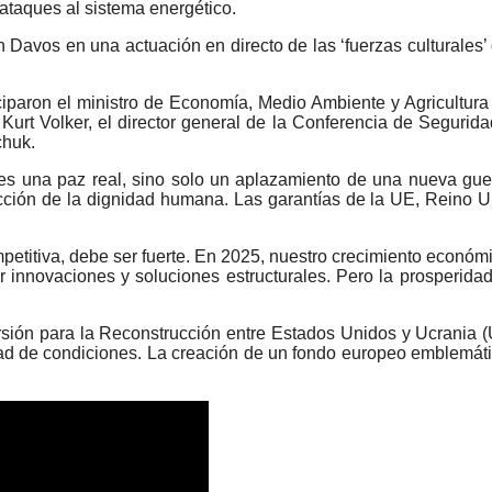
 ataques al sistema energético.
n Davos en una actuación en directo de las ‘fuerzas culturales
ciparon el ministro de Economía, Medio Ambiente y Agricultura 
urt Volker, el director general de la Conferencia de Segurida
chuk.
o es una paz real, sino solo un aplazamiento de una nueva gue
tección de la dignidad humana. Las garantías de la UE, Rein
petitiva, debe ser fuerte. En 2025, nuestro crecimiento económ
or innovaciones y soluciones estructurales. Pero la prosperid
ón para la Reconstrucción entre Estados Unidos y Ucrania (URI
d de condiciones. La creación de un fondo europeo emblemático