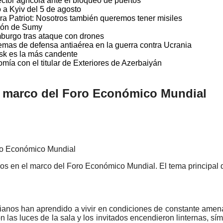
ctor agrícola ante el bloqueo de puertos
a Kyiv del 5 de agosto
a Patriot: Nosotros también queremos tener misiles
gión de Sumy
burgo tras ataque con drones
temas de defensa antiaérea en la guerra contra Ucrania
vsk es la más candente
ía con el titular de Exteriores de Azerbaiyán
l marco del Foro Económico Mundial
 en el marco del Foro Económico Mundial. El tema principal del
anos han aprendido a vivir en condiciones de constante amen
n las luces de la sala y los invitados encendieron linternas, sí