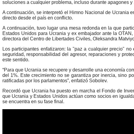
soluciones a cualquier problema, incluso durante apagones y
A continuación, se interpretó el Himno Nacional de Ucrania e
directo desde el país en conflicto.
A continuación, tuvo lugar una mesa redonda en la que parti
Estados Unidos para Ucrania y ex embajador ante la OTAN, K
directora del Centro de Libertades Civiles, Oleksandra Matviy
Los participantes enfatizaron: la "paz a cualquier precio" n
seguridad, responsabilidad del agresor, reparaciones y pro
este sentido.
“Para que Ucrania se recupere y desarrolle una economía com
del 1%. Este crecimiento no se garantiza por inercia, sino p
ratificadas por los parlamentos”, enfatizó Sobolev.
Recordó que Ucrania ha puesto en marcha el Fondo de Inversi
que Ucrania y Estados Unidos actúan como socios en igualda
se encuentra en su fase final.