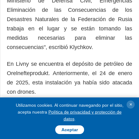
Ministerio de Defensa Civil, Emergencias
Eliminación de las Consecuencias de los
Desastres Naturales de la Federación de Rusia
trabaja en el lugar y se están tomando las
medidas necesarias para eliminar las
consecuencias", escribió Klychkov.
En Livny se encuentra el depósito de petróleo de
Orelnefteprodukt. Anteriormente, el 24 de enero
de 2025, esta instalación ya había sido atacada
con drones.
×
Utilizamos cookies. Al continuar navegando por el sitio,
Según la BBC, el Ministerio de Defensa ruso
acepta nuestra
Política de privacidad y protección de
informó de la “destrucción de 45 vehículos aéreos
datos
.
no tripulados ucranianos durante la noche”.
Aceptar