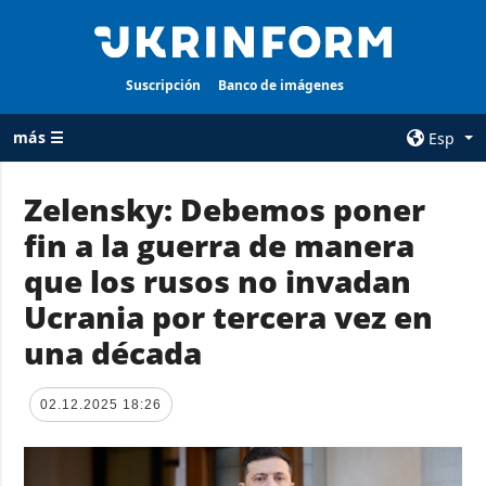
Suscripción
Banco de imágenes
más ☰
Esp
×
Zelensky: Debemos poner
fin a la guerra de manera
TODAS LAS
AGENCIA
CATEGORÍAS
que los rusos no invadan
sobre la agencia
Guerra
Ucrania por tercera vez en
contacto
Reconstrucción
una década
condiciones de
de Ucrania
suscripción
Política
servicios
02.12.2025 18:26
Economía
Política de
privacidad y
Defensa
protección de