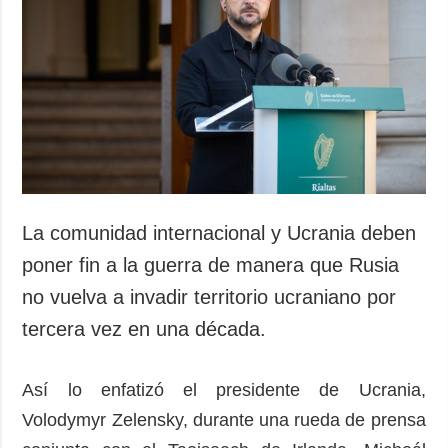
Sociedad y
datos personales
Cultura
Deportes
Crimen
Desastres y
emergencias
ADICIONAL
SERVICIOS
Podcasts
Suscripción
La comunidad internacional y Ucrania deben
Publicaciones
Banco de
poner fin a la guerra de manera que Rusia
imágenes
Entrevistas
no vuelva a invadir territorio ucraniano por
Fotos
tercera vez en una década.
Video
Releases
Así lo enfatizó el presidente de Ucrania,
Volodymyr Zelensky, durante una rueda de prensa