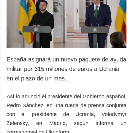
Sociedad y
datos personales
Cultura
Deportes
Crimen
Desastres y
emergencias
ADICIONAL
SERVICIOS
España asignará un nuevo paquete de ayuda
Podcasts
Suscripción
militar por 615 millones de euros a Ucrania
Publicaciones
Banco de
en el plazo de un mes.
imágenes
Entrevistas
Fotos
Así lo anunció el presidente del Gobierno español,
Video
Pedro Sánchez, en una rueda de prensa conjunta
Releases
con el presidente de Ucrania, Volodymyr
Zelensky, en Madrid, según informa un
corresponsal de Ukrinform.