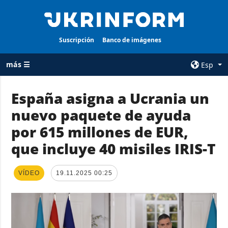
Suscripción
Banco de imágenes
más ☰
Esp
×
España asigna a Ucrania un
nuevo paquete de ayuda
TODAS LAS
AGENCIA
CATEGORÍAS
por 615 millones de EUR,
sobre la agencia
Guerra
que incluye 40 misiles IRIS-T
contacto
Reconstrucción
condiciones de
de Ucrania
suscripción
VÍDEO
19.11.2025 00:25
Política
servicios
Economía
Política de
privacidad y
Defensa
protección de