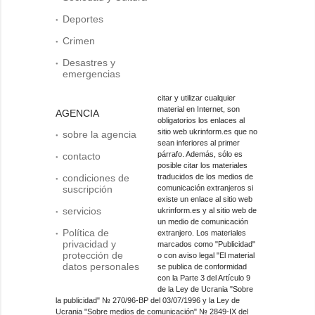
Deportes
Crimen
Desastres y
emergencias
citar y utilizar cualquier
material en Internet, son
AGENCIA
obligatorios los enlaces al
sitio web ukrinform.es que no
sobre la agencia
sean inferiores al primer
párrafo. Además, sólo es
contacto
posible citar los materiales
condiciones de
traducidos de los medios de
suscripción
comunicación extranjeros si
existe un enlace al sitio web
servicios
ukrinform.es y al sitio web de
un medio de comunicación
Política de
extranjero. Los materiales
privacidad y
marcados como "Publicidad"
protección de
o con aviso legal "El material
datos personales
se publica de conformidad
con la Parte 3 del Artículo 9
de la Ley de Ucrania "Sobre
la publicidad" № 270/96-ВР del 03/07/1996 y la Ley de
Ucrania "Sobre medios de comunicación" № 2849-IX del