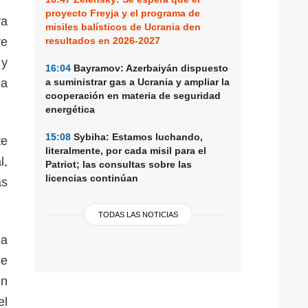
proyecto Freyja y el programa de
ra
misiles balísticos de Ucrania den
re
resultados en 2026-2027
 y
16:04
Bayramov: Azerbaiyán dispuesto
ia
a suministrar gas a Ucrania y ampliar la
cooperación en materia de seguridad
energética
15:08
Sybiha: Estamos luchando,
te
literalmente, por cada misil para el
l,
Patriot; las consultas sobre las
licencias continúan
as
TODAS LAS NOTICIAS
la
de
un
el