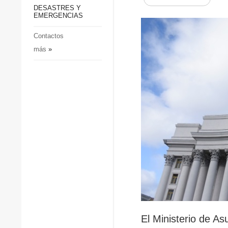
p
Defensa
DESASTRES Y
p
EMERGENCIAS
Sociedad y Cultura
Deportes
Contactos
más
»
Crimen
Desastres y emergencias
El Ministerio de A