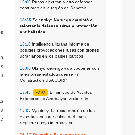
19:00
Rusos ejecutan a otro defensor
capturado en la región de Donetsk
18:35
Zelensky: Noruega ayudará a
reforzar la defensa aérea y protección
os
antibalística
18:10
Inteligencia lituana informa de
posibles provocaciones rusas con drones
ucranianos en los países bálticos
la
as
18:00
Ukrhydroenergo va a cooperar con
la empresa estadounidense 77
en
Construction USA CORP
17:43
El ministro de Asuntos
FOTO
Exteriores de Azerbaiyán visita Irpín
as
mo
17:07
Vysotsky: La recuperación de las
exportaciones agrícolas marítimas
az
requiere apoyo internacional
16:47
Zelensky: Se espera que el