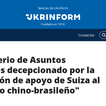
Noticias de Ukrinform
Fundada en 1918
Contactos
erio de Asuntos
GENCIA
ADICIONAL
obre la agencia
Podcasts
es decepcionado por la
ontacto
Publicaciones
ón de apoyo de Suiza al
ondiciones de
Entrevistas
uscripción
o chino-brasileño"
Fotos
ervicios
Video
olítica de privacidad y
Releases