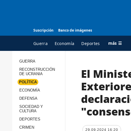
Suscripción
Banco de imágenes
más ☰
Guerra
Economía
Deportes
GUERRA
El Minist
RECONSTRUCCIÓN
TODAS LAS
A
DE UCRANIA
CATEGORÍAS
s
Exterior
POLÍTICA
Guerra
c
ECONOMÍA
declaraci
Reconstrucción de
DEFENSA
c
Ucrania
s
"consens
SOCIEDAD Y
CULTURA
Política
s
DEPORTES
Economía
P
CRIMEN
29.09.2024 16:20