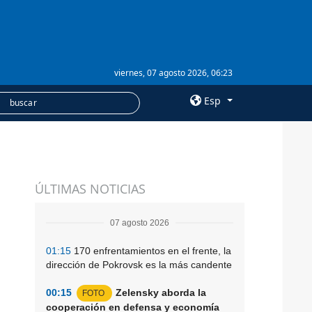
viernes, 07 agosto 2026, 06:23
Esp
×
SERVICIOS
ÚLTIMAS NOTICIAS
Suscripción
Banco de imágenes
07 agosto 2026
01:15
170 enfrentamientos en el frente, la
dirección de Pokrovsk es la más candente
00:15
Zelensky aborda la
FOTO
cooperación en defensa y economía