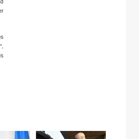
ad
er
os
",
is