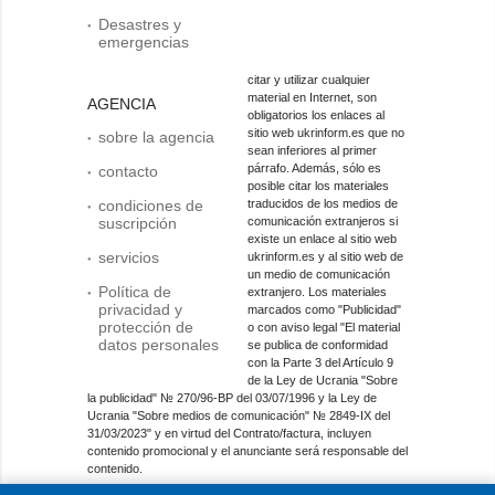
Desastres y
emergencias
citar y utilizar cualquier
material en Internet, son
AGENCIA
obligatorios los enlaces al
sitio web ukrinform.es que no
sobre la agencia
sean inferiores al primer
párrafo. Además, sólo es
contacto
posible citar los materiales
condiciones de
traducidos de los medios de
suscripción
comunicación extranjeros si
existe un enlace al sitio web
servicios
ukrinform.es y al sitio web de
un medio de comunicación
Política de
extranjero. Los materiales
privacidad y
marcados como "Publicidad"
protección de
o con aviso legal "El material
datos personales
se publica de conformidad
con la Parte 3 del Artículo 9
de la Ley de Ucrania "Sobre
la publicidad" № 270/96-ВР del 03/07/1996 y la Ley de
Ucrania "Sobre medios de comunicación" № 2849-IX del
31/03/2023" y en virtud del Contrato/factura, incluyen
contenido promocional y el anunciante será responsable del
contenido.