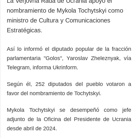
La Verjovna Rada de Ucrania apoyó el
Sociedad y
datos personales
nombramiento de Mykola Tochytskyi como
Cultura
ministro de Cultura y Comunicaciones
Deportes
Estratégicas.
Crimen
Desastres y
emergencias
Así lo informó el diputado popular de la fracción
parlamentaria "Golos", Yaroslav Zheleznyak, vía
ADICIONAL
SERVICIOS
Telegram, informa Ukrinform.
Podcasts
Suscripción
Publicaciones
Banco de
Según él, 252 diputados del pueblo votaron a
imágenes
Entrevistas
favor del nombramiento de Tochytskyi.
Fotos
Video
Mykola Tochytskyi se desempeñó como jefe
Releases
adjunto de la Oficina del Presidente de Ucrania
desde abril de 2024.