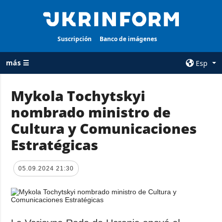
Suscripción
Banco de imágenes
más ☰
Esp
×
Mykola Tochytskyi
nombrado ministro de
TODAS LAS
AGENCIA
CATEGORÍAS
Cultura y Comunicaciones
sobre la agencia
Guerra
Estratégicas
contacto
Reconstrucción
condiciones de
de Ucrania
suscripción
05.09.2024 21:30
Política
servicios
Economía
Política de
privacidad y
Defensa
protección de