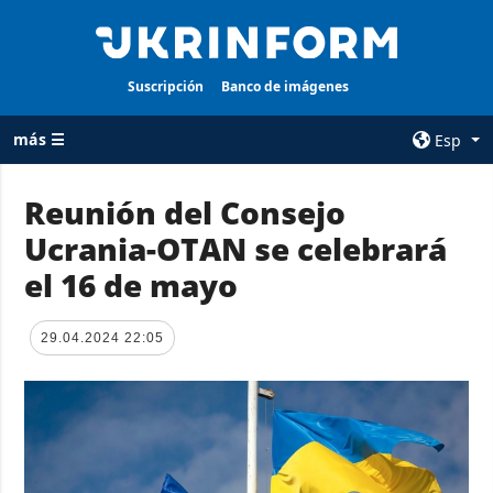
Suscripción
Banco de imágenes
más ☰
Esp
×
Reunión del Consejo
Ucrania-OTAN se celebrará
TODAS LAS
AGENCIA
CATEGORÍAS
el 16 de mayo
sobre la agencia
Guerra
contacto
Reconstrucción
29.04.2024 22:05
condiciones de
de Ucrania
suscripción
Política
servicios
Economía
Política de
privacidad y
Defensa
protección de