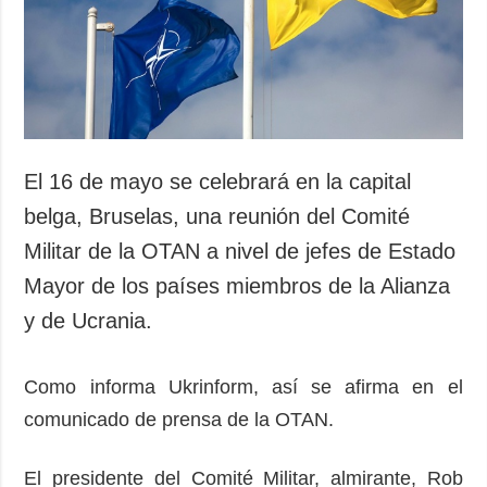
Sociedad y
datos personales
Cultura
Deportes
Crimen
Desastres y
emergencias
El 16 de mayo se celebrará en la capital
ADICIONAL
SERVICIOS
belga, Bruselas, una reunión del Comité
Podcasts
Suscripción
Militar de la OTAN a nivel de jefes de Estado
Publicaciones
Banco de
Mayor de los países miembros de la Alianza
imágenes
Entrevistas
y de Ucrania.
Fotos
Video
Como informa Ukrinform, así se afirma en el
Releases
comunicado de prensa de la OTAN.
El presidente del Comité Militar, almirante, Rob