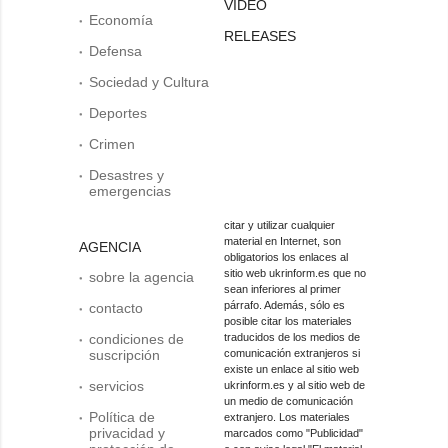
VIDEO
Economía
RELEASES
Defensa
Sociedad y Cultura
Deportes
Crimen
Desastres y
emergencias
citar y utilizar cualquier
material en Internet, son
AGENCIA
obligatorios los enlaces al
sitio web ukrinform.es que no
sobre la agencia
sean inferiores al primer
párrafo. Además, sólo es
contacto
posible citar los materiales
condiciones de
traducidos de los medios de
suscripción
comunicación extranjeros si
existe un enlace al sitio web
servicios
ukrinform.es y al sitio web de
un medio de comunicación
Política de
extranjero. Los materiales
privacidad y
marcados como "Publicidad"