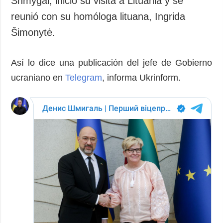
Shmygal, inició su visita a Lituania y se
Sociedad y
datos personales
reunió con su homóloga lituana, Ingrida
Cultura
Šimonytė.
Deportes
Crimen
Así lo dice una publicación del jefe de Gobierno
Desastres y
emergencias
ucraniano en
Telegram
, informa Ukrinform.
ADICIONAL
SERVICIOS
Podcasts
Suscripción
Publicaciones
Banco de
imágenes
Entrevistas
Fotos
Video
Releases