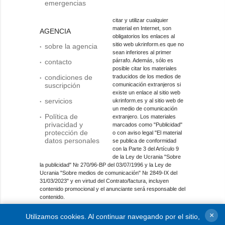
emergencias
citar y utilizar cualquier
material en Internet, son
AGENCIA
obligatorios los enlaces al
sitio web ukrinform.es que no
sobre la agencia
sean inferiores al primer
párrafo. Además, sólo es
contacto
posible citar los materiales
condiciones de
traducidos de los medios de
suscripción
comunicación extranjeros si
existe un enlace al sitio web
servicios
ukrinform.es y al sitio web de
un medio de comunicación
Política de
extranjero. Los materiales
privacidad y
marcados como "Publicidad"
protección de
o con aviso legal "El material
datos personales
se publica de conformidad
con la Parte 3 del Artículo 9
de la Ley de Ucrania "Sobre
la publicidad" № 270/96-ВР del 03/07/1996 y la Ley de
Ucrania "Sobre medios de comunicación" № 2849-IX del
31/03/2023" y en virtud del Contrato/factura, incluyen
contenido promocional y el anunciante será responsable del
contenido.
Entidad de medios en línea; identificador de medios: R40-
×
Utilizamos cookies. Al continuar navegando por el sitio,
01421.