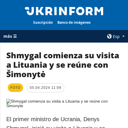
Suscripción
Banco de imágenes
más ☰
Esp
×
Shmygal comienza su visita
a Lituania y se reúne con
TODAS LAS
AGENCIA
CATEGORÍAS
Šimonytė
sobre la agencia
Guerra
contacto
Reconstrucción
FOTO
05.04.2024 11:09
condiciones de
de Ucrania
suscripción
Política
servicios
Economía
Política de
El primer ministro de Ucrania, Denys
privacidad y
Defensa
protección de