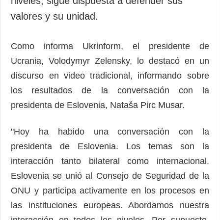
niveles, sigue dispuesta a defender sus
Sociedad y
datos personales
valores y su unidad.
Cultura
Deportes
Como informa Ukrinform, el presidente de
Crimen
Ucrania, Volodymyr Zelensky, lo destacó en un
Desastres y
emergencias
discurso en video tradicional, informando sobre
los resultados de la conversación con la
ADICIONAL
SERVICIOS
presidenta de Eslovenia, Nataša Pirc Musar.
Podcasts
Suscripción
Publicaciones
Banco de
"Hoy ha habido una conversación con la
imágenes
Entrevistas
presidenta de Eslovenia. Los temas son la
Fotos
interacción tanto bilateral como internacional.
Video
Eslovenia se unió al Consejo de Seguridad de la
Releases
ONU y participa activamente en los procesos en
las instituciones europeas. Abordamos nuestra
interacción en todos los niveles. Por supuesto,