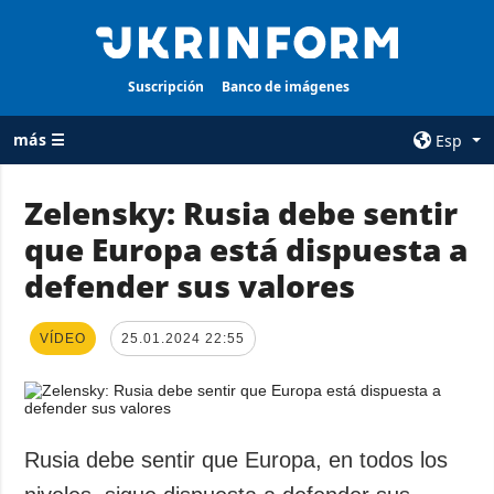
Suscripción
Banco de imágenes
más ☰
Esp
×
Zelensky: Rusia debe sentir
que Europa está dispuesta a
TODAS LAS
AGENCIA
CATEGORÍAS
defender sus valores
sobre la agencia
Guerra
contacto
Reconstrucción
VÍDEO
25.01.2024 22:55
condiciones de
de Ucrania
suscripción
Política
servicios
Economía
Política de
Rusia debe sentir que Europa, en todos los
privacidad y
Defensa
protección de