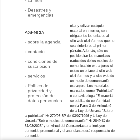
Crimen
Desastres y
emergencias
citar y utilizar cualquier
material en Internet, son
AGENCIA
obligatorios los enlaces al
sitio web ukrinform.es que no
sobre la agencia
sean inferiores al primer
párrafo. Además, sólo es
contacto
posible citar los materiales
condiciones de
traducidos de los medios de
suscripción
comunicación extranjeros si
existe un enlace al sitio web
servicios
ukrinform.es y al sitio web de
un medio de comunicación
Política de
extranjero. Los materiales
privacidad y
marcados como "Publicidad"
protección de
o con aviso legal "El material
datos personales
se publica de conformidad
con la Parte 3 del Artículo 9
de la Ley de Ucrania "Sobre
la publicidad" № 270/96-ВР del 03/07/1996 y la Ley de
Ucrania "Sobre medios de comunicación" № 2849-IX del
31/03/2023" y en virtud del Contrato/factura, incluyen
contenido promocional y el anunciante será responsable del
contenido.