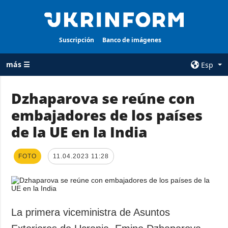
Suscripción
Banco de imágenes
más ☰
Esp
×
Dzhaparova se reúne con
embajadores de los países
TODAS LAS
AGENCIA
CATEGORÍAS
de la UE en la India
sobre la agencia
Guerra
contacto
Reconstrucción
FOTO
11.04.2023 11:28
condiciones de
de Ucrania
suscripción
Política
servicios
Economía
Política de
La primera viceministra de Asuntos
privacidad y
Defensa
protección de