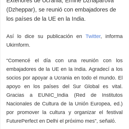
Exteriores de Ucrania, Emine Dzhaparova
Sociedad y
datos personales
(Dzheppar), se reunió con embajadores de
Cultura
los países de la UE en la India.
Deportes
Crimen
Así lo dice su publicación en
Twitter
, informa
Desastres y
emergencias
Ukirnform.
ADICIONAL
SERVICIOS
“Comencé el día con una reunión con los
Podcasts
Suscripción
embajadores de la UE en la India. Agradecí a los
Publicaciones
Banco de
socios por apoyar a Ucrania en todo el mundo. El
imágenes
Entrevistas
apoyo en los países del Sur Global es vital.
Fotos
Gracias a EUNIC_India (Red de Institutos
Video
Nacionales de Cultura de la Unión Europea, ed.)
Releases
por promover la cultura y organizar el festival
FuturePerfect en Delhi el próximo mes”, señaló.