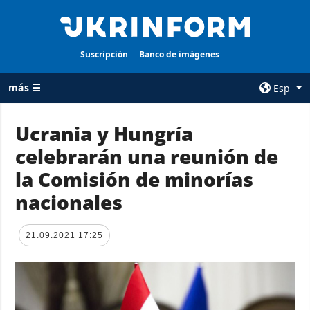
Suscripción
Banco de imágenes
más ☰
Esp
×
Ucrania y Hungría
celebrarán una reunión de
TODAS LAS
AGENCIA
CATEGORÍAS
la Comisión de minorías
sobre la agencia
Guerra
nacionales
contacto
Reconstrucción
condiciones de
de Ucrania
suscripción
21.09.2021 17:25
Política
servicios
Economía
Política de
privacidad y
Defensa
protección de