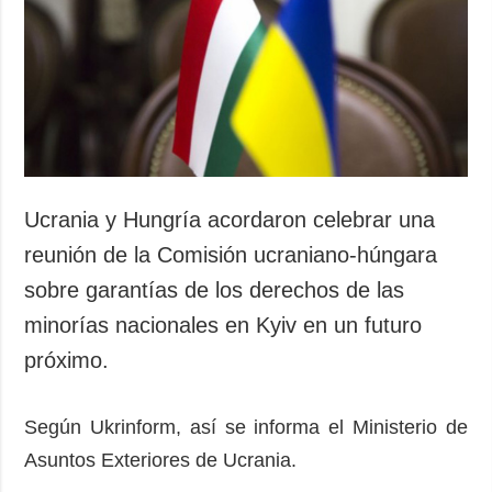
Sociedad y
datos personales
Cultura
Deportes
Crimen
Desastres y
emergencias
ADICIONAL
SERVICIOS
Ucrania y Hungría acordaron celebrar una
Podcasts
Suscripción
reunión de la Comisión ucraniano-húngara
Publicaciones
Banco de
sobre garantías de los derechos de las
imágenes
Entrevistas
minorías nacionales en Kyiv en un futuro
Fotos
próximo.
Video
Releases
Según Ukrinform, así se informa el Ministerio de
Asuntos Exteriores de Ucrania.