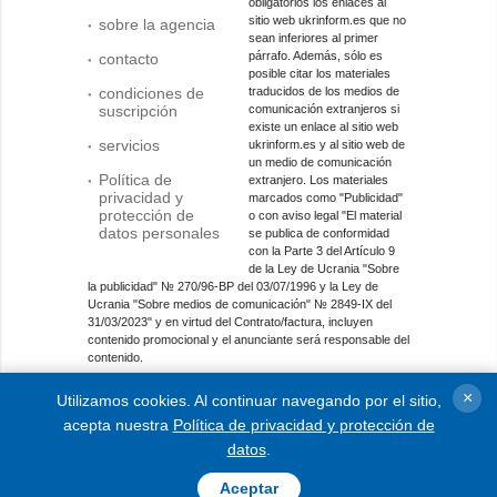
obligatorios los enlaces al
sitio web ukrinform.es que no
sobre la agencia
sean inferiores al primer
párrafo. Además, sólo es
contacto
posible citar los materiales
condiciones de
traducidos de los medios de
suscripción
comunicación extranjeros si
existe un enlace al sitio web
servicios
ukrinform.es y al sitio web de
un medio de comunicación
Política de
extranjero. Los materiales
privacidad y
marcados como "Publicidad"
protección de
o con aviso legal "El material
datos personales
se publica de conformidad
con la Parte 3 del Artículo 9
de la Ley de Ucrania "Sobre
la publicidad" № 270/96-ВР del 03/07/1996 y la Ley de
Ucrania "Sobre medios de comunicación" № 2849-IX del
31/03/2023" y en virtud del Contrato/factura, incluyen
contenido promocional y el anunciante será responsable del
contenido.
Entidad de medios en línea; identificador de medios: R40-
×
Utilizamos cookies. Al continuar navegando por el sitio,
01421.
acepta nuestra
Política de privacidad y protección de
© 2015-2026 Ukrinform. Todos los derechos reservados.
datos
.
Aceptar