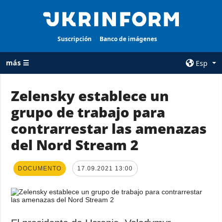
Suscripción
Banco de imágenes
más ☰
Esp
×
Zelensky establece un
grupo de trabajo para
TODAS LAS
AGENCIA
CATEGORÍAS
contrarrestar las amenazas
sobre la agencia
Guerra
del Nord Stream 2
contacto
Reconstrucción
condiciones de
de Ucrania
suscripción
DOCUMENTO
17.09.2021 13:00
Política
servicios
Economía
Política de
privacidad y
Defensa
protección de