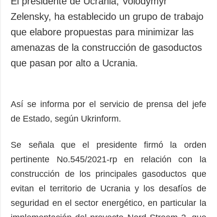
El presidente de Ucrania, Volodymyr
Sociedad y
datos personales
Zelensky, ha establecido un grupo de trabajo
Cultura
que elabore propuestas para minimizar las
Deportes
amenazas de la construcción de gasoductos
Crimen
que pasan por alto a Ucrania.
Desastres y
emergencias
ADICIONAL
SERVICIOS
Así se informa por el servicio de prensa del jefe
Podcasts
Suscripción
de Estado, según Ukrinform.
Publicaciones
Banco de
imágenes
Entrevistas
Se señala que el presidente firmó la orden
Fotos
pertinente No.545/2021-rp en relación con la
Video
construcción de los principales gasoductos que
Releases
evitan el territorio de Ucrania y los desafíos de
seguridad en el sector energético, en particular la