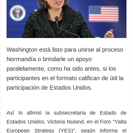
Sociedad y
datos personales
Cultura
Deportes
Crimen
Desastres y
emergencias
Washington está listo para unirse al proceso
ADICIONAL
SERVICIOS
Normandía o brindarle un apoyo
Podcasts
Suscripción
paralelamente, como ha sido antes, si los
Publicaciones
Banco de
participantes en el formato califican de útil la
imágenes
Entrevistas
participación de Estados Unidos.
Fotos
Video
Así lo afirmó la subsecretaria de Estado de
Releases
Estados Unidos, Victoria Nuland, en el Foro "Yalta
European Strategy (YES)", según informa el