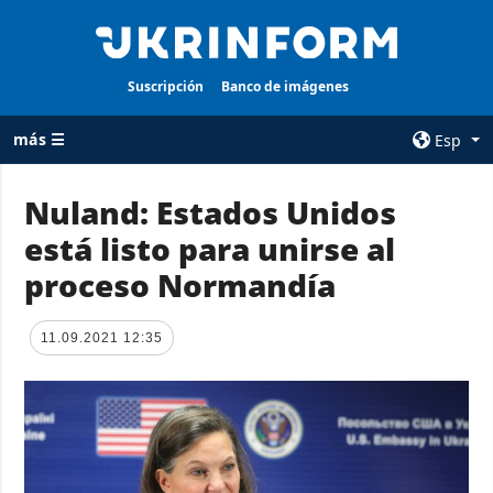
Suscripción
Banco de imágenes
más ☰
Esp
×
Nuland: Estados Unidos
está listo para unirse al
TODAS LAS
AGENCIA
CATEGORÍAS
proceso Normandía
sobre la agencia
Guerra
contacto
Reconstrucción
11.09.2021 12:35
condiciones de
de Ucrania
suscripción
Política
servicios
Economía
Política de
privacidad y
Defensa
protección de