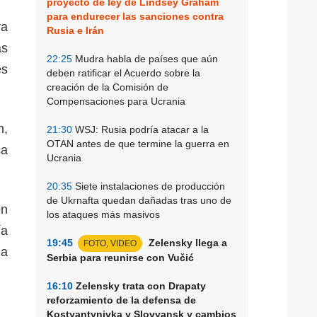
proyecto de ley de Lindsey Graham
para endurecer las sanciones contra
ra
Rusia e Irán
as
22:25
Mudra habla de países que aún
es
deben ratificar el Acuerdo sobre la
creación de la Comisión de
Compensaciones para Ucrania
n,
21:30
WSJ: Rusia podría atacar a la
OTAN antes de que termine la guerra en
ca
Ucrania
20:35
Siete instalaciones de producción
de Ukrnafta quedan dañadas tras uno de
on
los ataques más masivos
ía
19:45
Zelensky llega a
FOTO, VIDEO
la
Serbia para reunirse con Vučić
16:10
Zelensky trata con Drapaty
reforzamiento de la defensa de
Kostyantynivka y Slovyansk y cambios