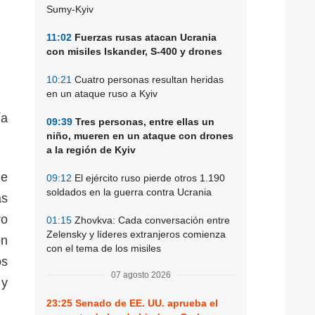
Sumy-Kyiv
11:02
Fuerzas rusas atacan Ucrania
con misiles Iskander, S-400 y drones
10:21
Cuatro personas resultan heridas
en un ataque ruso a Kyiv
ía
09:39
Tres personas, entre ellas un
niño, mueren en un ataque con drones
a la región de Kyiv
de
09:12
El ejército ruso pierde otros 1.190
soldados en la guerra contra Ucrania
as
ro
01:15
Zhovkva: Cada conversación entre
Zelensky y líderes extranjeros comienza
ón
con el tema de los misiles
os
07 agosto 2026
 y
23:25
Senado de EE. UU. aprueba el