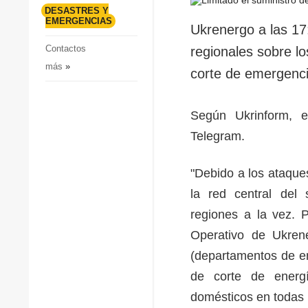
p
Defensa
DESASTRES Y
p
EMERGENCIAS
Sociedad y Cultura
Ukrenergo a las 17
Deportes
Contactos
regionales sobre lo
más
»
Crimen
corte de emergenci
Desastres y emergencias
Según Ukrinform, e
Telegram.
"Debido a los ataques
la red central del 
regiones a la vez. P
Operativo de Ukrene
(departamentos de en
de corte de energ
domésticos en todas 