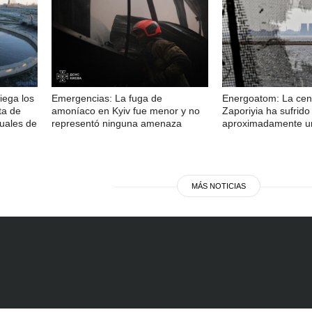
iega los
Emergencias: La fuga de
Energoatom: La cent
ta de
amoníaco en Kyiv fue menor y no
Zaporiyia ha sufrid
duales de
representó ninguna amenaza
aproximadamente u
MÁS NOTICIAS