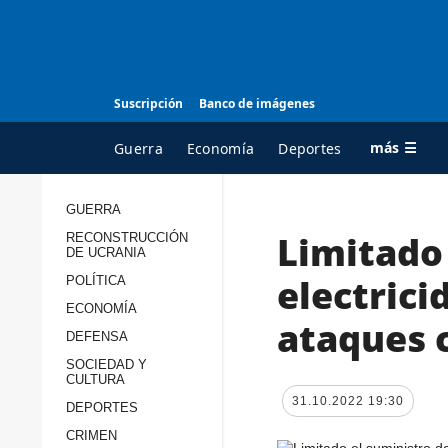
Suscripción
Banco de imágenes
más ☰
Guerra
Economía
Deportes
GUERRA
Limitado 
RECONSTRUCCIÓN
TODAS LAS
A
DE UCRANIA
CATEGORÍAS
s
electrici
POLÍTICA
Guerra
c
ECONOMÍA
ataques 
Reconstrucción de
DEFENSA
c
Ucrania
s
SOCIEDAD Y
CULTURA
Política
s
31.10.2022 19:30
DEPORTES
Economía
P
CRIMEN