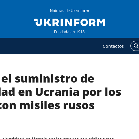
Noticias de Ukrinform
Fundada en 1918
Contactos
el suministro de
GENCIA
ADICIONAL
obre la agencia
Podcasts
dad en Ucrania por los
ontacto
Publicaciones
con misiles rusos
ondiciones de
Entrevistas
uscripción
Fotos
ervicios
Video
olítica de privacidad y
Releases