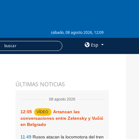
sábado, 08 agosto 2026, 12:09
Esp
×
SERVICIOS
ÚLTIMAS NOTICIAS
Suscripción
Banco de imágenes
08 agosto 2026
12:05
Arrancan las
VÍDEO
conversaciones entre Zelensky y Vučić
en Belgrado
11:49
Rusos atacan la locomotora del tren