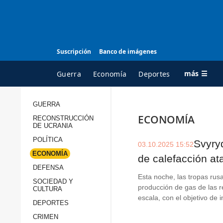
Suscripción
Banco de imágenes
más ☰
Guerra
Economía
Deportes
GUERRA
ECONOMÍA
RECONSTRUCCIÓN
TODAS LAS
A
DE UCRANIA
CATEGORÍAS
s
POLÍTICA
Svyry
03.10.2025 15:52
Guerra
c
ECONOMÍA
de calefacción at
Reconstrucción de
DEFENSA
c
Ucrania
Esta noche, las tropas rus
s
SOCIEDAD Y
producción de gas de las r
CULTURA
Política
s
escala, con el objetivo de 
DEPORTES
Economía
P
CRIMEN