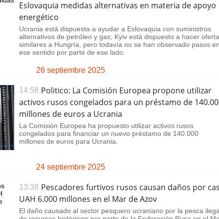
Eslovaquia medidas alternativas en materia de apoyo
energético
Ucrania está dispuesta a ayudar a Eslovaquia con suministros
alternativos de petróleo y gas; Kyiv está dispuesto a hacer ofert
similares a Hungría, pero todavía no se han observado pasos e
ese sentido por parte de ese lado.
26 septiembre 2025
Politico: La Comisión Europea propone utilizar
14:58
activos rusos congelados para un préstamo de 140.00
millones de euros a Ucrania
La Comisión Europea ha propuesto utilizar activos rusos
congelados para financiar un nuevo préstamo de 140.000
millones de euros para Ucrania.
24 septiembre 2025
Pescadores furtivos rusos causan daños por cas
13:38
UAH 6.000 millones en el Mar de Azov
El daño causado al sector pesquero ucraniano por la pesca ilega
de recursos biológicos por parte de la Federación Rusa en el M