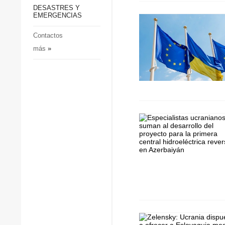
p
Defensa
DESASTRES Y
p
EMERGENCIAS
Sociedad y Cultura
Deportes
Contactos
más
»
Crimen
Desastres y emergencias