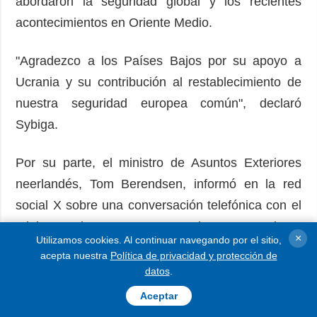
abordaron la seguridad global y los recientes
acontecimientos en Oriente Medio.
"Agradezco a los Países Bajos por su apoyo a
Ucrania y su contribución al restablecimiento de
nuestra seguridad europea común", declaró
Sybiga.
Por su parte, el ministro de Asuntos Exteriores
neerlandés, Tom Berendsen, informó en la red
social X sobre una conversación telefónica con el
ministro de Asuntos Exteriores ucraniano,
×
Utilizamos cookies. Al continuar navegando por el sitio,
señalando que el apoyo a Ucrania sigue siendo
acepta nuestra
Política de privacidad y protección de
una prioridad para los Países Bajos, "tanto ahora
datos
.
como para los próximos años". "Estamos
Aceptar
plenamente comprometidos a ayudarles a