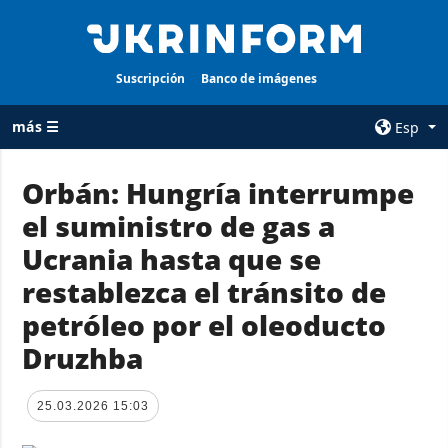
Suscripción
Banco de imágenes
más ☰
Esp
×
Orbán: Hungría interrumpe
el suministro de gas a
TODAS LAS
AGENCIA
CATEGORÍAS
Ucrania hasta que se
sobre la agencia
Guerra
restablezca el tránsito de
contacto
Reconstrucción
petróleo por el oleoducto
condiciones de
de Ucrania
suscripción
Druzhba
Política
servicios
Economía
Política de
25.03.2026 15:03
privacidad y
Defensa
protección de