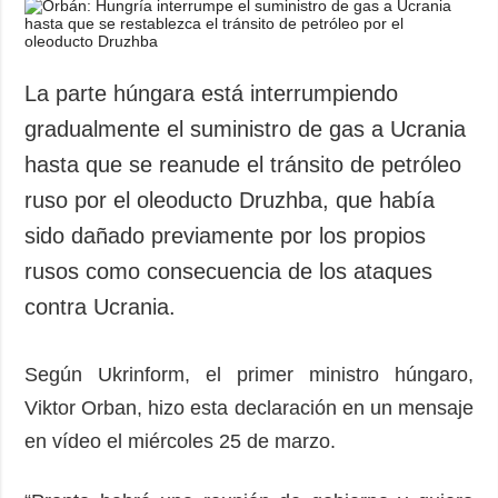
Sociedad y
datos personales
Cultura
Deportes
La parte húngara está interrumpiendo
Crimen
gradualmente el suministro de gas a Ucrania
Desastres y
hasta que se reanude el tránsito de petróleo
emergencias
ruso por el oleoducto Druzhba, que había
ADICIONAL
SERVICIOS
sido dañado previamente por los propios
Podcasts
Suscripción
rusos como consecuencia de los ataques
Publicaciones
Banco de
contra Ucrania.
imágenes
Entrevistas
Fotos
Según Ukrinform, el primer ministro húngaro,
Video
Viktor Orban, hizo esta declaración en un mensaje
Releases
en vídeo el miércoles 25 de marzo.