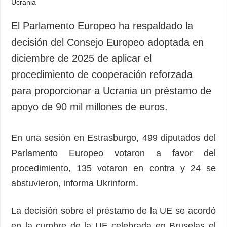
Sociedad y
datos personales
Cultura
El Parlamento Europeo ha respaldado la
Deportes
decisión del Consejo Europeo adoptada en
Crimen
diciembre de 2025 de aplicar el
Desastres y
procedimiento de cooperación reforzada
emergencias
para proporcionar a Ucrania un préstamo de
ADICIONAL
SERVICIOS
apoyo de 90 mil millones de euros.
Podcasts
Suscripción
Publicaciones
Banco de
En una sesión en Estrasburgo, 499 diputados del
imágenes
Entrevistas
Parlamento Europeo votaron a favor del
Fotos
procedimiento, 135 votaron en contra y 24 se
Video
abstuvieron, informa Ukrinform.
Releases
La decisión sobre el préstamo de la UE se acordó
en la cumbre de la UE celebrada en Bruselas el