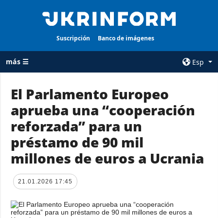
Suscripción
Banco de imágenes
más ☰
Esp
×
El Parlamento Europeo
aprueba una “cooperación
TODAS LAS
AGENCIA
CATEGORÍAS
reforzada” para un
sobre la agencia
Guerra
préstamo de 90 mil
contacto
Reconstrucción
millones de euros a Ucrania
condiciones de
de Ucrania
suscripción
Política
servicios
21.01.2026 17:45
Economía
Política de
privacidad y
Defensa
protección de