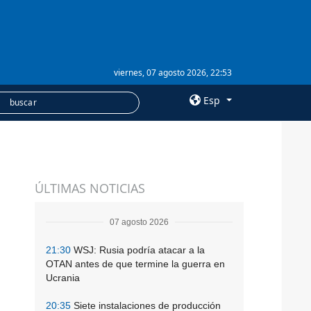
viernes, 07 agosto 2026, 22:53
Esp
×
SERVICIOS
ÚLTIMAS NOTICIAS
Suscripción
Banco de imágenes
07 agosto 2026
21:30
WSJ: Rusia podría atacar a la
OTAN antes de que termine la guerra en
Ucrania
20:35
Siete instalaciones de producción