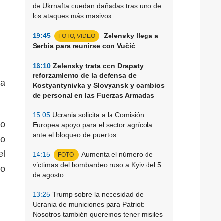
de Ukrnafta quedan dañadas tras uno de
los ataques más masivos
19:45
Zelensky llega a
FOTO, VIDEO
Serbia para reunirse con Vučić
16:10
Zelensky trata con Drapaty
reforzamiento de la defensa de
da
Kostyantynivka y Slovyansk y cambios
de personal en las Fuerzas Armadas
15:05
Ucrania solicita a la Comisión
to
Europea apoyo para el sector agrícola
ante el bloqueo de puertos
lo
el
14:15
Aumenta el número de
FOTO
víctimas del bombardeo ruso a Kyiv del 5
to
de agosto
13:25
Trump sobre la necesidad de
Ucrania de municiones para Patriot:
Nosotros también queremos tener misiles