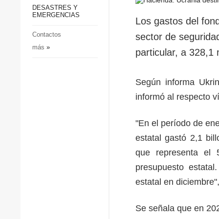
p
Defensa
DESASTRES Y
p
EMERGENCIAS
Sociedad y Cultura
Los gastos del fon
Deportes
Contactos
sector de segurida
más
»
Crimen
particular, a 328,1
Desastres y emergencias
Según informa Ukrin
informó al respecto 
"En el período de en
estatal gastó 2,1 bi
que representa el 
presupuesto estatal
estatal en diciembre
Se señala que en 20