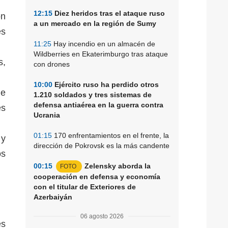
12:15
Diez heridos tras el ataque ruso
on
a un mercado en la región de Sumy
es
11:25
Hay incendio en un almacén de
Wildberries en Ekaterimburgo tras ataque
s,
con drones
10:00
Ejército ruso ha perdido otros
de
1.210 soldados y tres sistemas de
defensa antiaérea en la guerra contra
es
Ucrania
01:15
170 enfrentamientos en el frente, la
 y
dirección de Pokrovsk es la más candente
os
00:15
Zelensky aborda la
FOTO
cooperación en defensa y economía
con el titular de Exteriores de
Azerbaiyán
06 agosto 2026
es