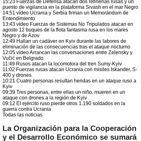
15:23
Fuerzas de Defensa atacan dos refinerías rusas y un
puesto de vigilancia en la plataforma Sivash en el mar Negro
14:51
vídeo
Ucrania y Serbia firman un Memorándum de
Entendimiento
13:43
vídeo
Fuerzas de Sistemas No Tripulados atacan en
agosto 12 buques de la flota fantasma rusa en los mares
Negro y de Azov
12:49
Hallan un cadáver en Kyiv durante las labores de
eliminación de las consecuencias tras el ataque nocturno
12:05
vídeo
Arrancan las conversaciones entre Zelensky y
Vučić en Belgrado
11:49
Rusos atacan la locomotora del tren Sumy-Kyiv
11:02
Fuerzas rusas atacan Ucrania con misiles Iskander, S-
400 y drones
10:21
Cuatro personas resultan heridas en un ataque ruso a
Kyiv
09:39
Tres personas, entre ellas un niño, mueren en un
ataque con drones a la región de Kyiv
09:12
El ejército ruso pierde otros 1.190 soldados en la
guerra contra Ucrania
Todas las noticias
La Organización para la Cooperación
y el Desarrollo Económico se sumará