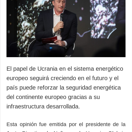
Sociedad y
datos personales
Cultura
Deportes
Crimen
Desastres y
emergencias
ADICIONAL
SERVICIOS
Podcasts
Suscripción
El papel de Ucrania en el sistema energético
Publicaciones
Banco de
europeo seguirá creciendo en el futuro y el
imágenes
Entrevistas
país puede reforzar la seguridad energética
Fotos
del continente europeo gracias a su
Video
infraestructura desarrollada.
Releases
Esta opinión fue emitida por el presidente de la