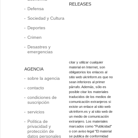
RELEASES
Defensa
Sociedad y Cultura
Deportes
Crimen
Desastres y
emergencias
citar y utilizar cualquier
material en Internet, son
AGENCIA
obligatorios los enlaces al
sitio web ukrinform.es que no
sobre la agencia
sean inferiores al primer
párrafo. Además, sólo es
contacto
posible citar los materiales
condiciones de
traducidos de los medios de
suscripción
comunicación extranjeros si
existe un enlace al sitio web
servicios
ukrinform.es y al sitio web de
un medio de comunicación
Política de
extranjero. Los materiales
privacidad y
marcados como "Publicidad"
protección de
o con aviso legal "El material
datos personales
se publica de conformidad