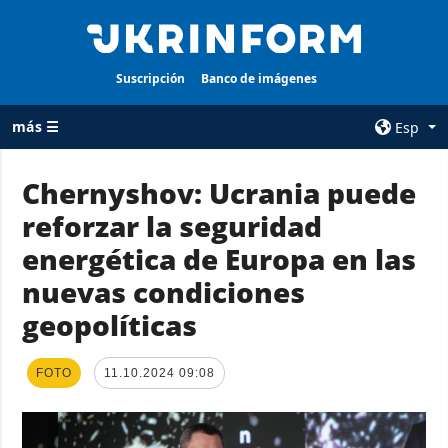
Suscripción
Banco de imágenes
más ☰
Esp
×
Chernyshov: Ucrania puede
reforzar la seguridad
TODAS LAS
AGENCIA
CATEGORÍAS
energética de Europa en las
sobre la agencia
Guerra
nuevas condiciones
contacto
Reconstrucción
geopolíticas
condiciones de
de Ucrania
suscripción
Política
servicios
FOTO
11.10.2024 09:08
Economía
Política de
privacidad y
Defensa
protección de