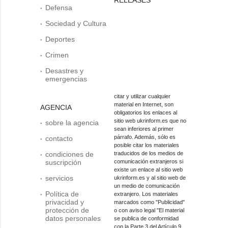
Defensa
Sociedad y Cultura
Deportes
Crimen
Desastres y
emergencias
citar y utilizar cualquier
material en Internet, son
AGENCIA
obligatorios los enlaces al
sitio web ukrinform.es que no
sobre la agencia
sean inferiores al primer
párrafo. Además, sólo es
contacto
posible citar los materiales
condiciones de
traducidos de los medios de
suscripción
comunicación extranjeros si
existe un enlace al sitio web
servicios
ukrinform.es y al sitio web de
un medio de comunicación
Política de
extranjero. Los materiales
privacidad y
marcados como "Publicidad"
protección de
o con aviso legal "El material
datos personales
se publica de conformidad
con la Parte 3 del Artículo 9