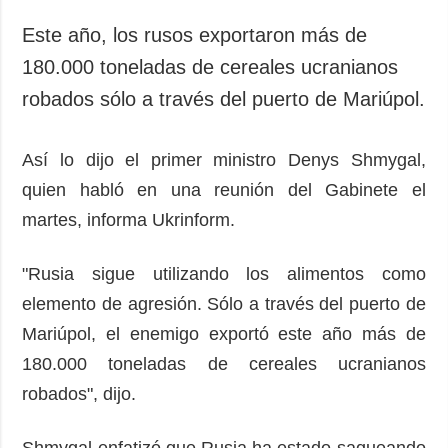
Sociedad y
datos personales
Cultura
Este año, los rusos exportaron más de
Deportes
180.000 toneladas de cereales ucranianos
Crimen
robados sólo a través del puerto de Mariúpol.
Desastres y
emergencias
Así lo dijo el primer ministro Denys Shmygal,
quien habló en una reunión del Gabinete el
ADICIONAL
SERVICIOS
martes, informa Ukrinform.
Podcasts
Suscripción
Publicaciones
Banco de
"Rusia sigue utilizando los alimentos como
imágenes
Entrevistas
elemento de agresión. Sólo a través del puerto de
Fotos
Mariúpol, el enemigo exportó este año más de
Video
180.000 toneladas de cereales ucranianos
Releases
robados", dijo.
Shmygal enfatizó que Rusia ha estado saqueando