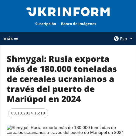
Suscripción
Banco de imágenes
más ☰
Esp
×
Shmygal: Rusia exporta
más de 180.000 toneladas
TODAS LAS
AGENCIA
CATEGORÍAS
de cereales ucranianos a
sobre la agencia
Guerra
través del puerto de
contacto
Reconstrucción
Mariúpol en 2024
condiciones de
de Ucrania
suscripción
Política
servicios
08.10.2024 16:10
Economía
Política de
privacidad y
Defensa
protección de