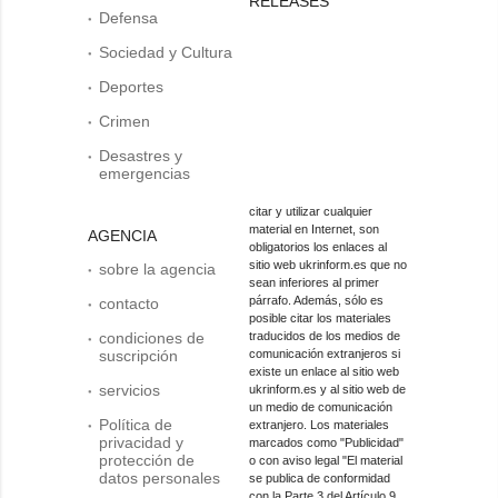
RELEASES
Defensa
Sociedad y Cultura
Deportes
Crimen
Desastres y
emergencias
citar y utilizar cualquier
material en Internet, son
AGENCIA
obligatorios los enlaces al
sitio web ukrinform.es que no
sobre la agencia
sean inferiores al primer
párrafo. Además, sólo es
contacto
posible citar los materiales
condiciones de
traducidos de los medios de
suscripción
comunicación extranjeros si
existe un enlace al sitio web
servicios
ukrinform.es y al sitio web de
un medio de comunicación
Política de
extranjero. Los materiales
privacidad y
marcados como "Publicidad"
protección de
o con aviso legal "El material
datos personales
se publica de conformidad
con la Parte 3 del Artículo 9