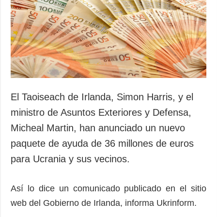
Sociedad y
datos personales
Cultura
Deportes
Crimen
Desastres y
emergencias
ADICIONAL
SERVICIOS
El Taoiseach de Irlanda, Simon Harris, y el
Podcasts
Suscripción
ministro de Asuntos Exteriores y Defensa,
Publicaciones
Banco de
Micheal Martin, han anunciado un nuevo
imágenes
Entrevistas
paquete de ayuda de 36 millones de euros
Fotos
para Ucrania y sus vecinos.
Video
Releases
Así lo dice un comunicado publicado en el sitio
web del Gobierno de Irlanda, informa Ukrinform.