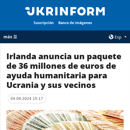
Suscripción
Banco de imágenes
más ☰
Esp
×
Irlanda anuncia un paquete
de 36 millones de euros de
TODAS LAS
AGENCIA
CATEGORÍAS
ayuda humanitaria para
sobre la agencia
Guerra
Ucrania y sus vecinos
contacto
Reconstrucción
condiciones de
de Ucrania
suscripción
04.09.2024 15:17
Política
servicios
Economía
Política de
privacidad y
Defensa
protección de