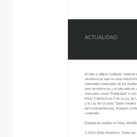
ACTUALIDAD
Al citar y utilizar cualquier material
ukrinform.es que no sean inferiores
materiales traducidos de los medios
web ukrinform.es y al sitio web de
marcados como "Publicidad" o con a
Parte 3 del Artículo 9 de la Ley de
y la Ley de Ucrania "Sobre medios
del Contrato/factura, incluyen con
contenido.
Entidad de medios en línea; identi
© 2015-2026 Ukrinform. Todos los