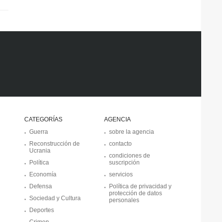
CATEGORÍAS
AGENCIA
Guerra
sobre la agencia
Reconstrucción de
contacto
Ucrania
condiciones de
Política
suscripción
Economía
servicios
Defensa
Política de privacidad y
protección de datos
Sociedad y Cultura
personales
Deportes
Crimen