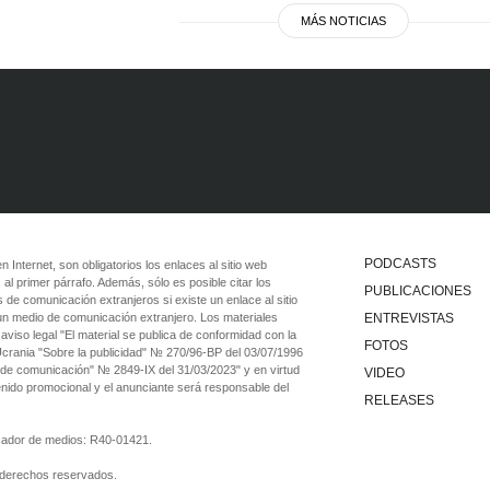
MÁS NOTICIAS
PODCASTS
 en Internet, son obligatorios los enlaces al sitio web
 al primer párrafo. Además, sólo es posible citar los
PUBLICACIONES
 de comunicación extranjeros si existe un enlace al sitio
 un medio de comunicación extranjero. Los materiales
ENTREVISTAS
viso legal "El material se publica de conformidad con la
FOTOS
 Ucrania "Sobre la publicidad" № 270/96-ВР del 03/07/1996
 de comunicación" № 2849-IX del 31/03/2023" y en virtud
VIDEO
tenido promocional y el anunciante será responsable del
RELEASES
ficador de medios: R40-01421.
 derechos reservados.