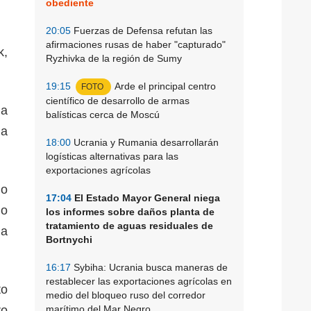
obediente
20:05
Fuerzas de Defensa refutan las
afirmaciones rusas de haber "capturado"
k,
Ryzhivka de la región de Sumy
19:15
Arde el principal centro
FOTO
científico de desarrollo de armas
da
balísticas cerca de Moscú
na
18:00
Ucrania y Rumania desarrollarán
logísticas alternativas para las
exportaciones agrícolas
do
17:04
El Estado Mayor General niega
mo
los informes sobre daños planta de
tratamiento de aguas residuales de
la
Bortnychi
16:17
Sybiha: Ucrania busca maneras de
restablecer las exportaciones agrícolas en
to
medio del bloqueo ruso del corredor
ro
marítimo del Mar Negro