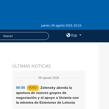
jueves, 06 agosto 2026, 02:24
Esp
×
SERVICIOS
ÚLTIMAS NOTICIAS
Suscripción
Banco de imágenes
06 agosto 2026
00:55
Zelensky aborda la
FOTO
apertura de nuevos grupos de
negociación y el apoyo a Ucrania con
la ministra de Exteriores de Letonia