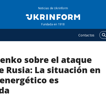
Noticias de Ukrinform
Fundada en 1918
Contactos
enko sobre el ataque
GENCIA
ADICIONAL
obre la agencia
Podcasts
 Rusia: La situación en
ontacto
Publicaciones
 energético es
ondiciones de
Entrevistas
uscripción
da
Fotos
ervicios
Video
olítica de privacidad y
Releases