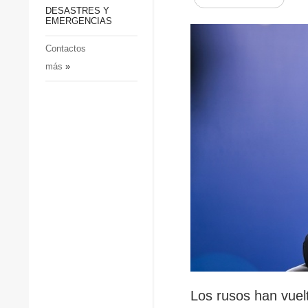
p
Defensa
DESASTRES Y
p
EMERGENCIAS
Sociedad y Cultura
Deportes
Contactos
más
»
Crimen
Desastres y emergencias
Los rusos han vuelt