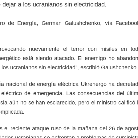
 dejar a los ucranianos sin electricidad.
stro de Energía, German Galushchenko, vía Faceboo
rovocando nuevamente el terror con misiles en to
energético está siendo atacado. El enemigo no abando
 los ucranianos sin electricidad”, escribió Galushchenko.
a nacional de energía eléctrica Ukrenergo ha decreta
 eléctrico de emergencia. Las consecuencias del últi
a aún no se han esclarecido, pero el ministro calificó 
omplicada.
 el reciente ataque ruso de la mañana del 26 de agos
dades ucranianas se enfrentan a problemas de suminist