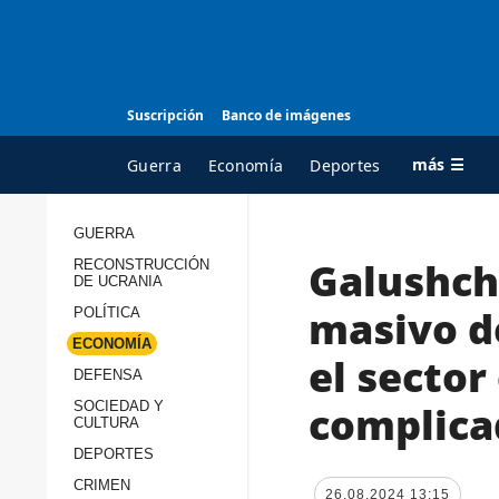
Suscripción
Banco de imágenes
más ☰
Guerra
Economía
Deportes
GUERRA
Galushch
RECONSTRUCCIÓN
TODAS LAS
A
DE UCRANIA
CATEGORÍAS
s
masivo de
POLÍTICA
Guerra
c
ECONOMÍA
el sector
Reconstrucción de
DEFENSA
c
Ucrania
s
complica
SOCIEDAD Y
CULTURA
Política
s
DEPORTES
Economía
P
CRIMEN
26.08.2024 13:15