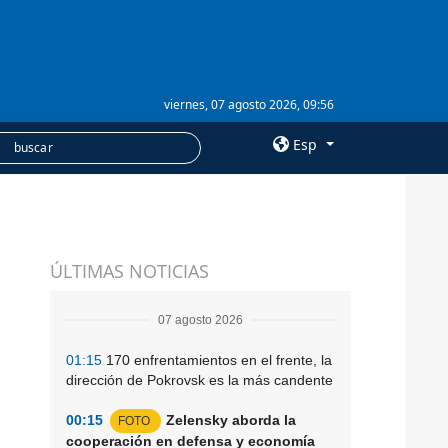
viernes, 07 agosto 2026, 09:56
Esp
×
SERVICIOS
ÚLTIMAS NOTICIAS
Suscripción
Banco de imágenes
07 agosto 2026
01:15
170 enfrentamientos en el frente, la
dirección de Pokrovsk es la más candente
00:15
Zelensky aborda la
FOTO
cooperación en defensa y economía