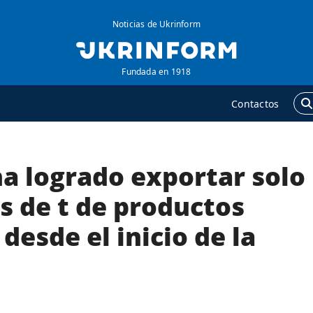
Noticias de Ukrinform
Fundada en 1918
Contactos
a logrado exportar solo
GENCIA
ADICIONAL
obre la agencia
Podcasts
s de t de productos
ontacto
Publicaciones
 desde el inicio de la
ondiciones de
Entrevistas
uscripción
Fotos
ervicios
Video
olítica de privacidad y
Releases