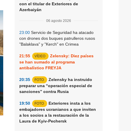
con el titular de Exteriores de
Azerbaiyán
06 agosto 2026
23:00
Servicio de Seguridad ha atacado
con drones dos buques patrulleros rusos
"Balaklava" y "Kerch" en Crimea
21:55
Zelensky: Diez países
VÍDEO
se han sumado al programa
antibalístico FREYJA
20:35
Zelensky ha instruido
FOTO
preparar una “operación especial de
sanciones” contra Rusia
19:50
Exteriores insta a los
FOTO
embajadores ucranianos a que inviten
a los socios a la restauración de la
Laura de Kyiv-Pechersk