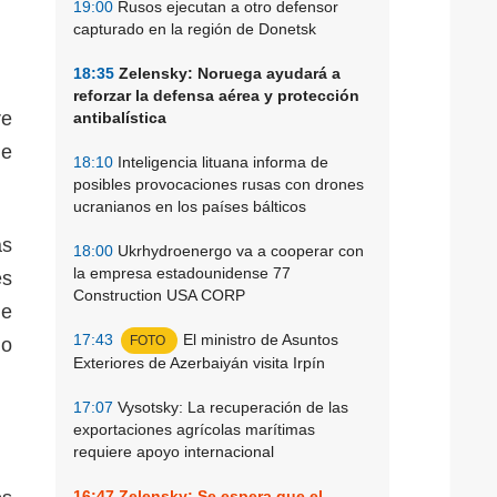
19:00
Rusos ejecutan a otro defensor
capturado en la región de Donetsk
18:35
Zelensky: Noruega ayudará a
reforzar la defensa aérea y protección
re
antibalística
de
18:10
Inteligencia lituana informa de
posibles provocaciones rusas con drones
ucranianos en los países bálticos
as
18:00
Ukrhydroenergo va a cooperar con
la empresa estadounidense 77
és
Construction USA CORP
de
17:43
El ministro de Asuntos
FOTO
ño
Exteriores de Azerbaiyán visita Irpín
17:07
Vysotsky: La recuperación de las
exportaciones agrícolas marítimas
requiere apoyo internacional
16:47
Zelensky: Se espera que el