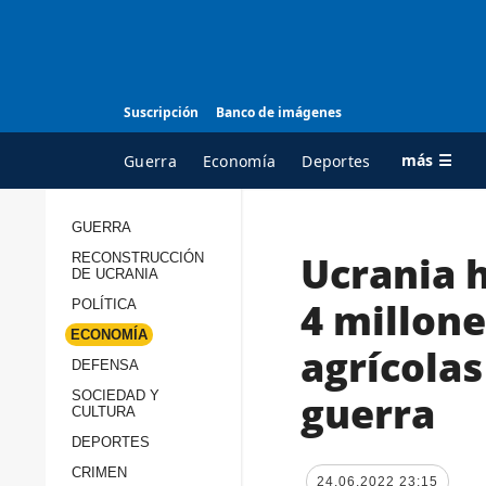
Suscripción
Banco de imágenes
más ☰
Guerra
Economía
Deportes
GUERRA
Ucrania h
RECONSTRUCCIÓN
TODAS LAS
A
DE UCRANIA
CATEGORÍAS
s
4 millone
POLÍTICA
Guerra
c
ECONOMÍA
agrícolas
Reconstrucción de
DEFENSA
c
Ucrania
s
guerra
SOCIEDAD Y
CULTURA
Política
s
DEPORTES
Economía
P
CRIMEN
24.06.2022 23:15