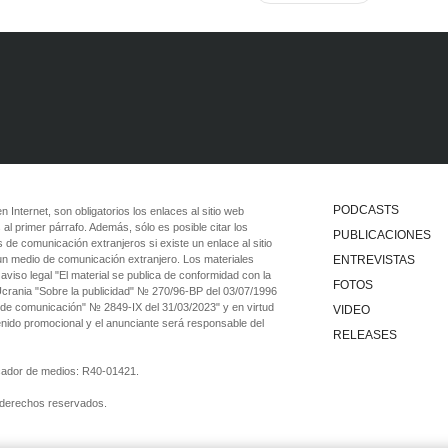
PODCASTS
 en Internet, son obligatorios los enlaces al sitio web
 al primer párrafo. Además, sólo es posible citar los
PUBLICACIONES
 de comunicación extranjeros si existe un enlace al sitio
 un medio de comunicación extranjero. Los materiales
ENTREVISTAS
viso legal "El material se publica de conformidad con la
FOTOS
 Ucrania "Sobre la publicidad" № 270/96-ВР del 03/07/1996
 de comunicación" № 2849-IX del 31/03/2023" y en virtud
VIDEO
tenido promocional y el anunciante será responsable del
RELEASES
ficador de medios: R40-01421.
 derechos reservados.