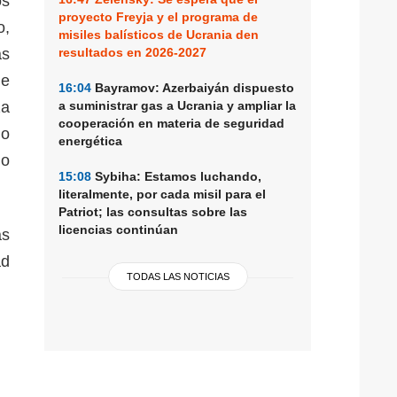
os
proyecto Freyja y el programa de
o,
misiles balísticos de Ucrania den
ás
resultados en 2026-2027
de
16:04
Bayramov: Azerbaiyán dispuesto
za
a suministrar gas a Ucrania y ampliar la
cooperación en materia de seguridad
mo
energética
mo
15:08
Sybiha: Estamos luchando,
literalmente, por cada misil para el
Patriot; las consultas sobre las
licencias continúan
as
ad
TODAS LAS NOTICIAS