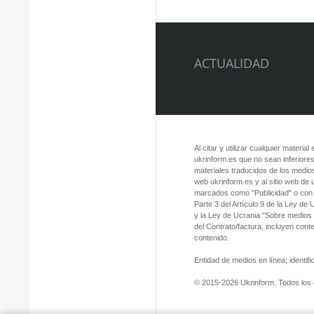
ACTUALIDAD
Al citar y utilizar cualquier material
ukrinform.es que no sean inferiores
materiales traducidos de los medios
web ukrinform.es y al sitio web de
marcados como "Publicidad" o con a
Parte 3 del Artículo 9 de la Ley de
y la Ley de Ucrania "Sobre medios
del Contrato/factura, incluyen con
contenido.
Entidad de medios en línea; identi
© 2015-2026 Ukrinform. Todos los