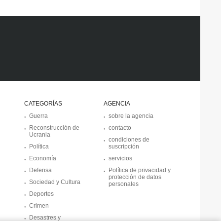
CATEGORÍAS
AGENCIA
Guerra
sobre la agencia
Reconstrucción de
contacto
Ucrania
condiciones de
Política
suscripción
Economía
servicios
Defensa
Política de privacidad y
protección de datos
Sociedad y Cultura
personales
Deportes
Crimen
Desastres y