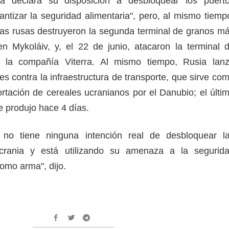
a declara su disposición a desbloquear los puert
antizar la seguridad alimentaria", pero, al mismo tiemp
ropas rusas destruyeron la segunda terminal de granos m
n Mykoláiv, y, el 22 de junio, atacaron la terminal 
e la compañía Viterra. Al mismo tiempo, Rusia lan
s contra la infraestructura de transporte, que sirve co
ortación de cereales ucranianos por el Danubio; el últi
se produjo hace 4 días.
 no tiene ninguna intención real de desbloquear l
crania y está utilizando su amenaza a la segurid
como arma", dijo.