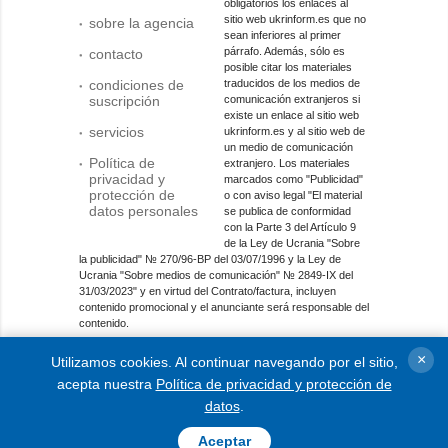
obligatorios los enlaces al
sitio web ukrinform.es que no
sobre la agencia
sean inferiores al primer
párrafo. Además, sólo es
contacto
posible citar los materiales
condiciones de
traducidos de los medios de
suscripción
comunicación extranjeros si
existe un enlace al sitio web
servicios
ukrinform.es y al sitio web de
un medio de comunicación
Política de
extranjero. Los materiales
privacidad y
marcados como "Publicidad"
protección de
o con aviso legal "El material
datos personales
se publica de conformidad
con la Parte 3 del Artículo 9
de la Ley de Ucrania "Sobre
la publicidad" № 270/96-ВР del 03/07/1996 y la Ley de
Ucrania "Sobre medios de comunicación" № 2849-IX del
31/03/2023" y en virtud del Contrato/factura, incluyen
contenido promocional y el anunciante será responsable del
contenido.
Entidad de medios en línea; identificador de medios: R40-
×
Utilizamos cookies. Al continuar navegando por el sitio,
01421.
acepta nuestra
Política de privacidad y protección de
© 2015-2026 Ukrinform. Todos los derechos reservados.
datos
.
Aceptar