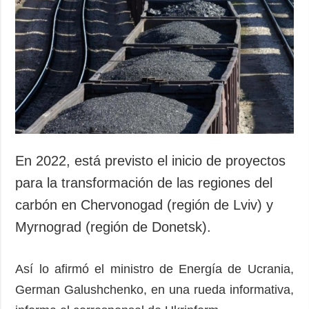
Sociedad y
datos personales
Cultura
Deportes
Crimen
Desastres y
emergencias
ADICIONAL
SERVICIOS
Podcasts
Suscripción
En 2022, está previsto el inicio de proyectos
Publicaciones
Banco de
para la transformación de las regiones del
imágenes
Entrevistas
carbón en Chervonogad (región de Lviv) y
Fotos
Myrnograd (región de Donetsk).
Video
Releases
Así lo afirmó el ministro de Energía de Ucrania,
German Galushchenko, en una rueda informativa,