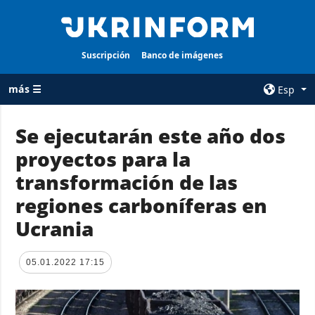
Suscripción
Banco de imágenes
más ☰
Esp
×
Se ejecutarán este año dos
proyectos para la
TODAS LAS
AGENCIA
CATEGORÍAS
transformación de las
sobre la agencia
Guerra
regiones carboníferas en
contacto
Reconstrucción
Ucrania
condiciones de
de Ucrania
suscripción
Política
servicios
05.01.2022 17:15
Economía
Política de
privacidad y
Defensa
protección de