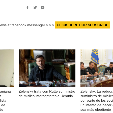
r news at facebook messenger > > >
CLICK HERE FOR SUBSCRIBE
raniana
Zelensky trata con Rutte suministro
Zelensky: La reducc
n
de misiles interceptores a Ucrania
suministro de misile
lista
por parte de los soc
n de
un intento de hacer
de
sea más obediente