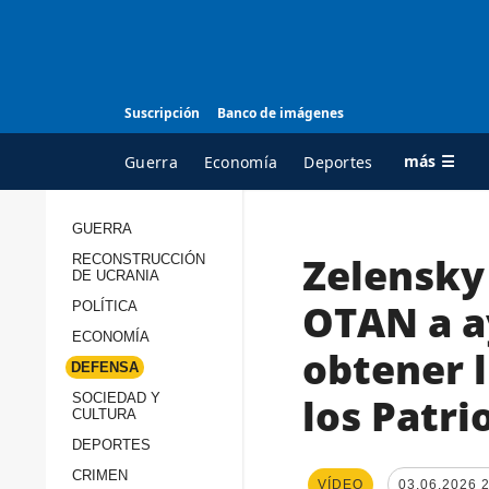
Suscripción
Banco de imágenes
más ☰
Guerra
Economía
Deportes
GUERRA
Zelensky 
RECONSTRUCCIÓN
TODAS LAS
A
DE UCRANIA
CATEGORÍAS
s
OTAN a a
POLÍTICA
Guerra
c
ECONOMÍA
obtener l
Reconstrucción de
DEFENSA
c
Ucrania
s
los Patri
SOCIEDAD Y
CULTURA
Política
s
DEPORTES
Economía
P
CRIMEN
VÍDEO
03.06.2026 