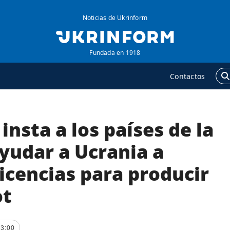
Noticias de Ukrinform
Fundada en 1918
Contactos
insta a los países de la
GENCIA
ADICIONAL
obre la agencia
Podcasts
yudar a Ucrania a
ontacto
Publicaciones
icencias para producir
ondiciones de
Entrevistas
uscripción
ot
Fotos
ervicios
Video
olítica de privacidad y
Releases
23:00