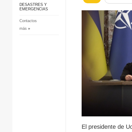
p
Defensa
DESASTRES Y
p
EMERGENCIAS
Sociedad y Cultura
Deportes
Contactos
más
»
Crimen
Desastres y emergencias
El presidente de Uc