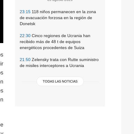
23:15
118 niños permanecen en la zona
de evacuación forzosa en la región de
Donetsk
22:30
Cinco regiones de Ucrania han
recibido más de 48 t de equipos
energéticos procedentes de Suiza
os
21:50
Zelensky trata con Rutte suministro
ir
de misiles interceptores a Ucrania
os
en
TODAS LAS NOTICIAS
es
en
de
 y