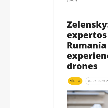
Ormuz
Zelensky
expertos 
Rumanía 
experienc
drones
VÍDEO
03.06.2026 