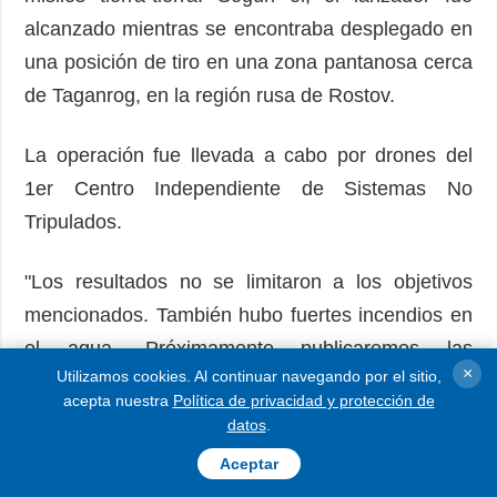
alcanzado mientras se encontraba desplegado en
una posición de tiro en una zona pantanosa cerca
de Taganrog, en la región rusa de Rostov.
La operación fue llevada a cabo por drones del
1er Centro Independiente de Sistemas No
Tripulados.
"Los resultados no se limitaron a los objetivos
mencionados. También hubo fuertes incendios en
el agua. Próximamente publicaremos las
×
Utilizamos cookies. Al continuar navegando por el sitio,
imágenes de vídeo", añadió Brovdi.
acepta nuestra
Política de privacidad y protección de
datos
.
LEER MÁS
Aceptar