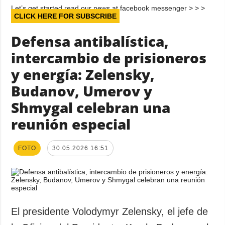
Let’s get started read our news at facebook messenger > > >
CLICK HERE FOR SUBSCRIBE
Defensa antibalística,
intercambio de prisioneros
y energía: Zelensky,
Budanov, Umerov y
Shmygal celebran una
reunión especial
FOTO
30.05.2026 16:51
El presidente Volodymyr Zelensky, el jefe de