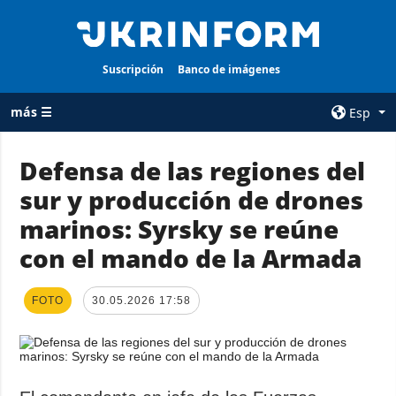
Suscripción
Banco de imágenes
más ☰
Esp
×
Defensa de las regiones del
sur y producción de drones
TODAS LAS
AGENCIA
CATEGORÍAS
marinos: Syrsky se reúne
sobre la agencia
Guerra
con el mando de la Armada
contacto
Reconstrucción
condiciones de
de Ucrania
suscripción
FOTO
30.05.2026 17:58
Política
servicios
Economía
Política de
privacidad y
Defensa
protección de