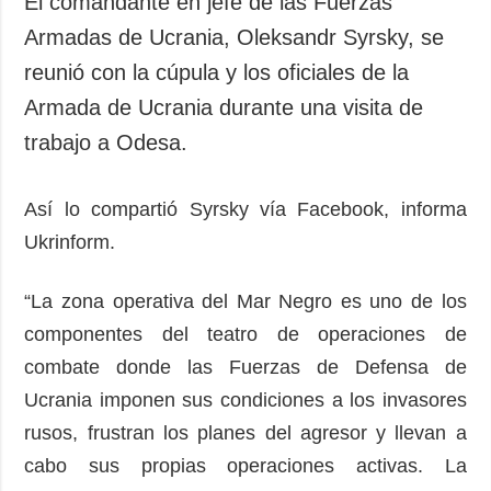
El comandante en jefe de las Fuerzas
Sociedad y
datos personales
Armadas de Ucrania, Oleksandr Syrsky, se
Cultura
reunió con la cúpula y los oficiales de la
Deportes
Armada de Ucrania durante una visita de
Crimen
trabajo a Odesa.
Desastres y
emergencias
Así lo compartió Syrsky vía Facebook, informa
ADICIONAL
SERVICIOS
Ukrinform.
Podcasts
Suscripción
Publicaciones
Banco de
“La zona operativa del Mar Negro es uno de los
imágenes
Entrevistas
componentes del teatro de operaciones de
Fotos
combate donde las Fuerzas de Defensa de
Video
Ucrania imponen sus condiciones a los invasores
Releases
rusos, frustran los planes del agresor y llevan a
cabo sus propias operaciones activas. La