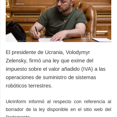
Sociedad y
datos personales
Cultura
Deportes
Crimen
Desastres y
emergencias
ADICIONAL
SERVICIOS
El presidente de Ucrania, Volodymyr
Podcasts
Suscripción
Zelensky, firmó una ley que exime del
Publicaciones
Banco de
impuesto sobre el valor añadido (IVA) a las
imágenes
Entrevistas
operaciones de suministro de sistemas
Fotos
robóticos terrestres.
Video
Releases
Ukrinform informó al respecto con referencia al
borrador de la ley disponible en el sitio web del