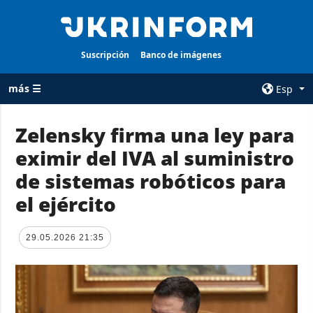
Suscripción
Banco de imágenes
más ☰
Esp
×
Zelensky firma una ley para
eximir del IVA al suministro
TODAS LAS
AGENCIA
CATEGORÍAS
de sistemas robóticos para
sobre la agencia
Guerra
el ejército
contacto
Reconstrucción
condiciones de
de Ucrania
suscripción
29.05.2026 21:35
Política
servicios
Economía
Política de
privacidad y
Defensa
protección de