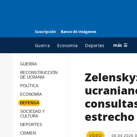
Suscripción
Banco de imágenes
más ☰
Guerra
Economía
Deportes
GUERRA
Zelensky:
RECONSTRUCCIÓN
TODAS LAS
A
DE UCRANIA
CATEGORÍAS
s
ucranian
POLÍTICA
Guerra
c
ECONOMÍA
consultas
Reconstrucción de
DEFENSA
c
Ucrania
s
estrecho
SOCIEDAD Y
CULTURA
Política
s
DEPORTES
Economía
P
CRIMEN
VÍDEO
08.04.2026 