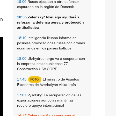
19:00
Rusos ejecutan a otro defensor
capturado en la región de Donetsk
18:35
Zelensky: Noruega ayudará a
en
reforzar la defensa aérea y protección
antibalística
18:10
Inteligencia lituana informa de
posibles provocaciones rusas con drones
ucranianos en los países bálticos
18:00
Ukrhydroenergo va a cooperar con
la empresa estadounidense 77
Construction USA CORP
17:43
El ministro de Asuntos
FOTO
Exteriores de Azerbaiyán visita Irpín
17:07
Vysotsky: La recuperación de las
exportaciones agrícolas marítimas
requiere apoyo internacional
16:47
Zelensky: Se espera que el