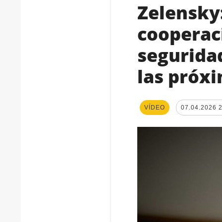
Zelensky:
cooperac
segurida
las próx
VÍDEO
07.04.2026 