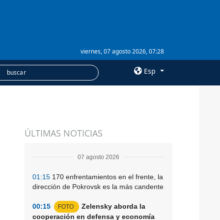
viernes, 07 agosto 2026, 07:28
Esp
×
SERVICIOS
ÚLTIMAS NOTICIAS
Suscripción
Banco de imágenes
07 agosto 2026
01:15
170 enfrentamientos en el frente, la
dirección de Pokrovsk es la más candente
00:15
Zelensky aborda la
FOTO
cooperación en defensa y economía