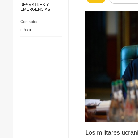
p
Defensa
DESASTRES Y
p
EMERGENCIAS
Sociedad y Cultura
Deportes
Contactos
más
»
Crimen
Desastres y emergencias
Los militares ucran