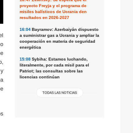
proyecto Freyja y el programa de
misiles balísticos de Ucrania den
resultados en 2026-2027
16:04
Bayramov: Azerbaiyán dispuesto
el
a suministrar gas a Ucrania y ampliar la
cooperación en materia de seguridad
lo
energética
ue
15:08
Sybiha: Estamos luchando,
o,
literalmente, por cada misil para el
 y
Patriot; las consultas sobre las
licencias continúan
 a
de
TODAS LAS NOTICIAS
os