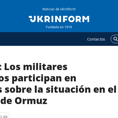
Noticias de Ukrinform
Fundada en 1918
Contactos
 Los militares
GENCIA
ADICIONAL
obre la agencia
Podcasts
os participan en
ontacto
Publicaciones
 sobre la situación en el
ondiciones de
Entrevistas
uscripción
 de Ormuz
Fotos
ervicios
Video
olítica de privacidad y
Releases
01:00