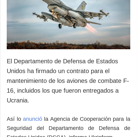
Sociedad y
datos personales
Cultura
Deportes
Crimen
Desastres y
emergencias
ADICIONAL
SERVICIOS
El Departamento de Defensa de Estados
Podcasts
Suscripción
Unidos ha firmado un contrato para el
Publicaciones
Banco de
mantenimiento de los aviones de combate F-
imágenes
Entrevistas
16, incluidos los que fueron entregados a
Fotos
Ucrania.
Video
Releases
Así lo
anunció
la Agencia de Cooperación para la
Seguridad del Departamento de Defensa de