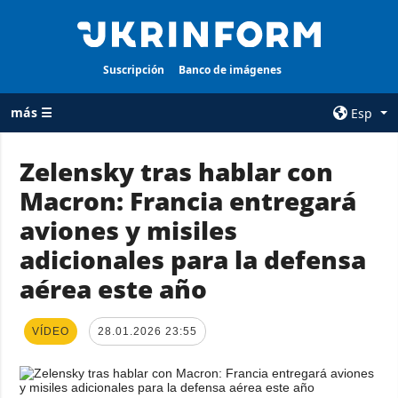
Suscripción
Banco de imágenes
más ☰
Esp
×
Zelensky tras hablar con
Macron: Francia entregará
TODAS LAS
AGENCIA
CATEGORÍAS
aviones y misiles
sobre la agencia
Guerra
adicionales para la defensa
contacto
Reconstrucción
aérea este año
condiciones de
de Ucrania
suscripción
Política
servicios
VÍDEO
28.01.2026 23:55
Economía
Política de
privacidad y
Defensa
protección de