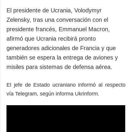
Sociedad y
datos personales
Cultura
El presidente de Ucrania, Volodymyr
Deportes
Zelensky, tras una conversación con el
Crimen
presidente francés, Emmanuel Macron,
Desastres y
afirmó que Ucrania recibirá pronto
emergencias
generadores adicionales de Francia y que
también se espera la entrega de aviones y
ADICIONAL
SERVICIOS
Podcasts
Suscripción
misiles para sistemas de defensa aérea.
Publicaciones
Banco de
imágenes
Entrevistas
El jefe de Estado ucraniano informó al respecto
vía Telegram, según informa Ukrinform.
Fotos
Video
Releases