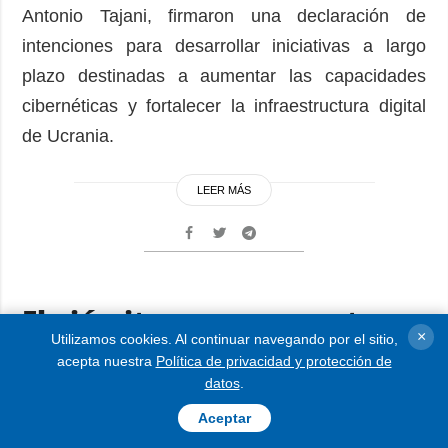
Antonio Tajani, firmaron una declaración de
intenciones para desarrollar iniciativas a largo
plazo destinadas a aumentar las capacidades
cibernéticas y fortalecer la infraestructura digital
de Ucrania.
LEER MÁS
El ejército ruso concentra
×
Utilizamos cookies. Al continuar navegando por el sitio,
fuerzas en el bosque de
acepta nuestra
Política de privacidad y protección de
Serebriansky y en Síversk
datos
.
para atacar Drónivka
Aceptar