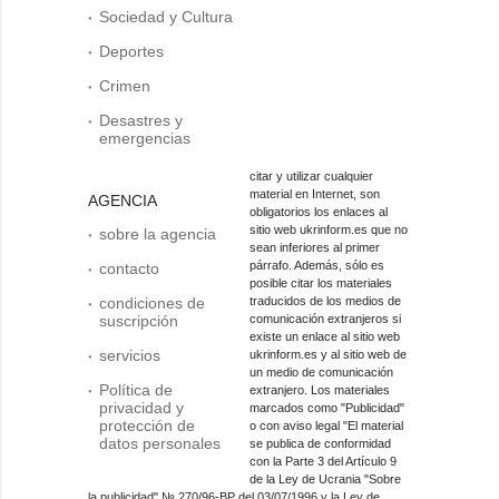
Sociedad y Cultura
Deportes
Crimen
Desastres y
emergencias
citar y utilizar cualquier
material en Internet, son
AGENCIA
obligatorios los enlaces al
sitio web ukrinform.es que no
sobre la agencia
sean inferiores al primer
párrafo. Además, sólo es
contacto
posible citar los materiales
condiciones de
traducidos de los medios de
suscripción
comunicación extranjeros si
existe un enlace al sitio web
servicios
ukrinform.es y al sitio web de
un medio de comunicación
Política de
extranjero. Los materiales
privacidad y
marcados como "Publicidad"
protección de
o con aviso legal "El material
datos personales
se publica de conformidad
con la Parte 3 del Artículo 9
de la Ley de Ucrania "Sobre
la publicidad" № 270/96-ВР del 03/07/1996 y la Ley de