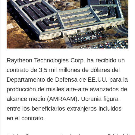
Sociedad y
datos personales
Cultura
Deportes
Crimen
Desastres y
emergencias
ADICIONAL
SERVICIOS
Raytheon Technologies Corp. ha recibido un
Podcasts
Suscripción
contrato de 3,5 mil millones de dólares del
Publicaciones
Banco de
Departamento de Defensa de EE.UU. para la
imágenes
Entrevistas
producción de misiles aire-aire avanzados de
Fotos
alcance medio (AMRAAM). Ucrania figura
Video
entre los beneficiarios extranjeros incluidos
Releases
en el contrato.