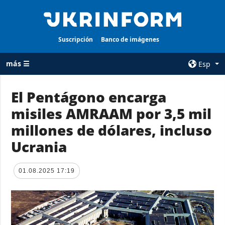
Suscripción
Banco de imágenes
más ☰
Esp
×
El Pentágono encarga
misiles AMRAAM por 3,5 mil
TODAS LAS
AGENCIA
CATEGORÍAS
millones de dólares, incluso
sobre la agencia
Guerra
Ucrania
contacto
Reconstrucción
condiciones de
de Ucrania
suscripción
01.08.2025 17:19
Política
servicios
Economía
Política de
privacidad y
Defensa
protección de